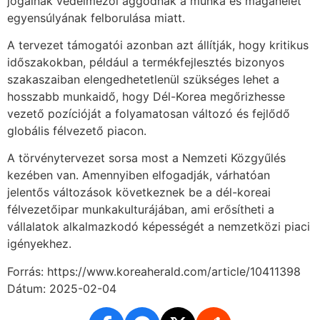
jogainak védelmezői aggódnak a munka és magánélet
egyensúlyának felborulása miatt.
A tervezet támogatói azonban azt állítják, hogy kritikus
időszakokban, például a termékfejlesztés bizonyos
szakaszaiban elengedhetetlenül szükséges lehet a
hosszabb munkaidő, hogy Dél-Korea megőrizhesse
vezető pozícióját a folyamatosan változó és fejlődő
globális félvezető piacon.
A törvénytervezet sorsa most a Nemzeti Közgyűlés
kezében van. Amennyiben elfogadják, várhatóan
jelentős változások következnek be a dél-koreai
félvezetőipar munkakulturájában, ami erősítheti a
vállalatok alkalmazkodó képességét a nemzetközi piaci
igényekhez.
Forrás: https://www.koreaherald.com/article/10411398
Dátum: 2025-02-04