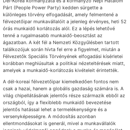
Dél-Korea kormányzata és a kormányzó Népi Hatalom
Párt (People Power Party) kedden sürgette a
különleges törvény elfogadását, amely felmentené a
félvezetőipar munkavállalóit a jelenleg érvényes, heti 52
órás munkaidő korlátozás alól. Ez a lépés lehetővé
tenné a rugalmasabb munkaidő-beosztást az
ágazatban. A két fél a Nemzeti Közgyűlésben tartott
találkozójuk során hívta fel erre a figyelmet, miután a
Félvezetők Speciális Törvényének elfogadási kísérletei
korábban meghiúsultak a politikai nézeteltérések miatt,
amelyek a munkaidő-korlátozás kivételeit érintették.
A dél-koreai félvezetőipar kiemelkedően fontos nem
csak a hazai, hanem a globális gazdaság számára is. A
világ chipellátásának jelentős része származik ebből az
országból, így a flexiblebb munkaidő bevezetése
jelentős hatással lehet a termelékenységre és a
versenyképességre. A módosítás azonban
ellentmondásokat is generál, mivel a munkavállalók