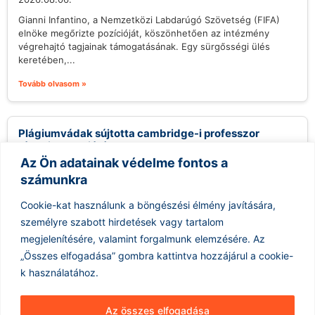
Gianni Infantino, a Nemzetközi Labdarúgó Szövetség (FIFA)
elnöke megőrizte pozícióját, köszönhetően az intézmény
végrehajtó tagjainak támogatásának. Egy sürgősségi ülés
keretében,...
Tovább olvasom »
Plágiumvádak sújtotta cambridge-i professzor
távozik posztjáról
Az Ön adatainak védelme fontos a
2026.08.06.
számunkra
Jason Arday, a Cambridge-i Egyetem professzora, aki nemrég
került a figyelem középpontjába több plágiumváddal
Cookie-kat használunk a böngészési élmény javítására,
kapcsolatban, távozott pozíciójából, miután az egyetem...
személyre szabott hirdetések vagy tartalom
Tovább olvasom »
megjelenítésére, valamint forgalmunk elemzésére.
Az
„Összes elfogadása” gombra kattintva hozzájárul a cookie-
k használatához.
Az összes elfogadása