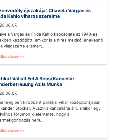
zenvedély éjszakája’: Chavela Vargas és
ida Kahlo viharos szerelme
26.08.07.
avela Vargas és Frida Kahlo kapcsolata az 1940-es
ekben kezdődött, amikor is a híres mexikói énekesnő
a világszerte elismert...
vább olvasom »
itikát Vállalt Fel A Bécsi Kancellár:
nderbetreuung Az Is Munka
26.08.07.
nemrégiben kirobbant politikai vihar középpontjában
exander Stocker, Ausztria kancellárja állt, amikor egy
ilvános fórumon kijelentette, hogy a
ermekgondozás nem...
vább olvasom »