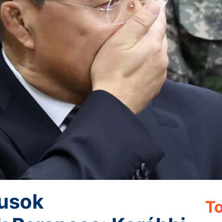
kusok
To