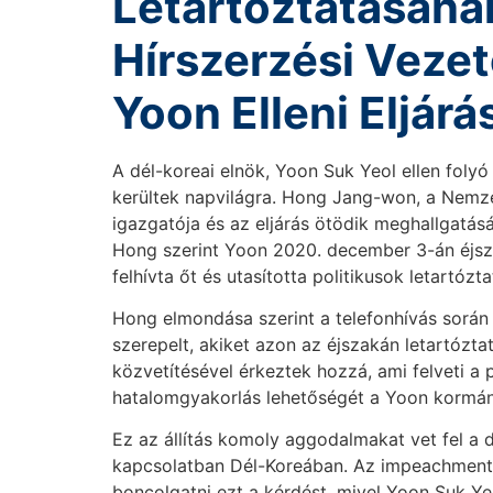
Letartóztatásána
Hírszerzési Veze
Yoon Elleni Eljár
A dél-koreai elnök, Yoon Suk Yeol ellen foly
kerültek napvilágra. Hong Jang-won, a Nemzeti
igazgatója és az eljárás ötödik meghallgatás
Hong szerint Yoon 2020. december 3-án éjsza
felhívta őt és utasította politikusok letartózta
Hong elmondása szerint a telefonhívás során 
szerepelt, akiket azon az éjszakán letartózta
közvetítésével érkeztek hozzá, ami felveti a 
hatalomgyakorlás lehetőségét a Yoon kormán
Ez az állítás komoly aggodalmakat vet fel a 
kapcsolatban Dél-Koreában. Az impeachment e
boncolgatni ezt a kérdést, mivel Yoon Suk Yeol