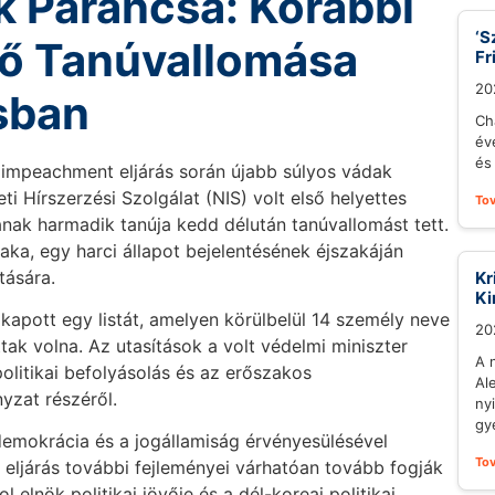
k Parancsa: Korábbi
‘S
tő Tanúvallomása
Fr
20
ásban
Ch
év
és 
ó impeachment eljárás során újabb súlyos vádak
 Hírszerzési Szolgálat (NIS) volt első helyettes
To
ának harmadik tanúja kedd délután tanúvallomást tett.
ka, egy harci állapot bejelentésének éjszakáján
tására.
Kr
Ki
kapott egy listát, amelyen körülbelül 14 személy neve
20
ttak volna. Az utasítások a volt védelmi miniszter
A 
politikai befolyásolás és az erőszakos
Al
yzat részéről.
ny
gy
demokrácia és a jogállamiság érvényesülésével
To
ljárás további fejleményei várhatóan tovább fogják
 elnök politikai jövője és a dél-koreai politikai