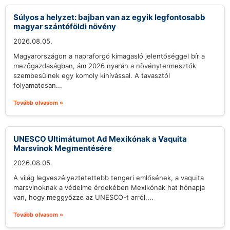
Súlyos a helyzet: bajban van az egyik legfontosabb
magyar szántóföldi növény
2026.08.05.
Magyarországon a napraforgó kimagasló jelentőséggel bír a
mezőgazdaságban, ám 2026 nyarán a növénytermesztők
szembesülnek egy komoly kihívással. A tavasztól
folyamatosan...
Tovább olvasom »
UNESCO Ultimátumot Ad Mexikónak a Vaquita
Marsvinok Megmentésére
2026.08.05.
A világ legveszélyeztetettebb tengeri emlősének, a vaquita
marsvinoknak a védelme érdekében Mexikónak hat hónapja
van, hogy meggyőzze az UNESCO-t arról,...
Tovább olvasom »