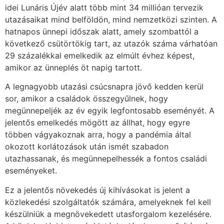
idei Lunáris Újév alatt több mint 34 millióan tervezik
utazásaikat mind belföldön, mind nemzetközi szinten. A
hatnapos ünnepi időszak alatt, amely szombattól a
következő csütörtökig tart, az utazók száma várhatóan
29 százalékkal emelkedik az elmúlt évhez képest,
amikor az ünneplés öt napig tartott.
A legnagyobb utazási csúcsnapra jövő kedden kerül
sor, amikor a családok összegyűlnek, hogy
megünnepeljék az év egyik legfontosabb eseményét. A
jelentős emelkedés mögött az állhat, hogy egyre
többen vágyakoznak arra, hogy a pandémia által
okozott korlátozások után ismét szabadon
utazhassanak, és megünnepelhessék a fontos családi
eseményeket.
Ez a jelentős növekedés új kihívásokat is jelent a
közlekedési szolgáltatók számára, amelyeknek fel kell
készülniük a megnövekedett utasforgalom kezelésére.