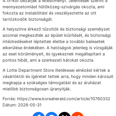
4:15-kor bezárják a létesítményt. Jelentések szerint a
mennyezetomlást hűtőközeg-szivárgás okozta, ami
fokozta az instabilitást és veszélyeztette az ott
tartózkodók biztonságát.
A helyszínre érkező tűzoltók és biztonsági személyzet
azonnal megkezdték az épület kiürítését, és biztonsági
intézkedéseket léptettek életbe a további balesetek
elkerülése érdekében. A hatóságok jelenleg is vizsgálják
az eset körülményeit, és igyekeznek megállapítani a
pontos hibát, ami a szerkezeti károkat okozta.
A Lotte Department Store illetékesei elnézést kértek a
vásárlóktól és ígéretet tettek arra, hogy minden károsult
megkapja a szükséges támogatást és az áruházat
mielőbb biztonságosan újranyitják.
Forrás: https://www.koreaherald.com/article/10760332
Dátum: 2026-05-31