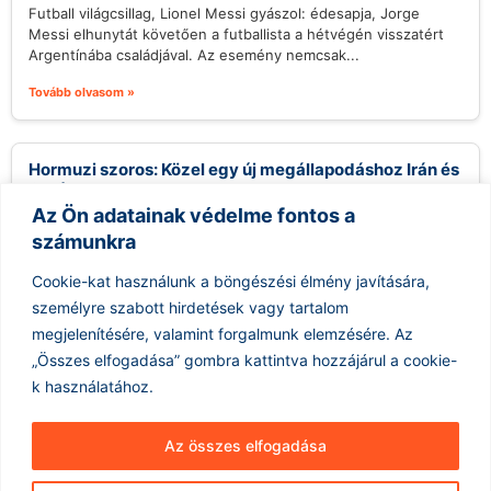
Futball világcsillag, Lionel Messi gyászol: édesapja, Jorge
Messi elhunytát követően a futballista a hétvégén visszatért
Argentínába családjával. Az esemény nemcsak...
Tovább olvasom »
Hormuzi szoros: Közel egy új megállapodáshoz Irán és
Omán
Az Ön adatainak védelme fontos a
2026.08.09.
számunkra
Irán közel áll egy új megállapodás aláírásához Ománnal, amely
egy új tengeri tranzitútvonalat hozna létre a Hormuzi-
Cookie-kat használunk a böngészési élmény javítására,
szorosban. Abbas Araghchi iráni...
személyre szabott hirdetések vagy tartalom
Tovább olvasom »
megjelenítésére, valamint forgalmunk elemzésére.
Az
„Összes elfogadása” gombra kattintva hozzájárul a cookie-
k használatához.
Az összes elfogadása