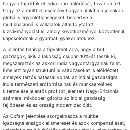
hogyan fojtották el India ipari fejlődését, továbbá azt,
hogy ez a múltbeli esemény hogyan alakítja a jelenkori
globális egyenlőtlenségeket, beleértve a
multiknacionális vállalatok által folytatott
kizsákmányolást is, amely következményei közvetlenül
kapcsolódnak a gyarmati gyakorlatokhoz.
A jelentés felhívja a figyelmet arra, hogy a brit
gazdagok, akik a lakosság csupán 10%-át teszik ki,
megszerezték az akkori India vagyontárgyainak felét.
Emellett olyan strukturális változásokat is előidézett,
amelyek tartós hatással voltak az indiai gazdaságra.
India természeti erőforrásainak és munkaerejének
kitermelése jelentős profitot jelentett Nagy-Britannia
számára, miközben gátolta az indiai gazdaság
fejlődését és az ország modernizációját.
Az Oxfam jelentése szorgalmazza a múltbeli
igazságtalanságok elismerését és azok kompenzálását,