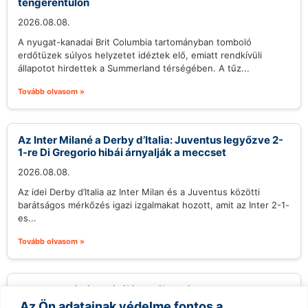
tengerentúlon
2026.08.08.
A nyugat-kanadai Brit Columbia tartományban tomboló
erdőtüzek súlyos helyzetet idéztek elő, emiatt rendkívüli
állapotot hirdettek a Summerland térségében. A tűz...
Tovább olvasom »
Az Inter Milané a Derby d’Italia: Juventus legyőzve 2-
1-re Di Gregorio hibái árnyalják a meccset
2026.08.08.
Az idei Derby d’Italia az Inter Milan és a Juventus közötti
barátságos mérkőzés igazi izgalmakat hozott, amit az Inter 2-1-
es...
Tovább olvasom »
Veracruz kávékultúrájának új hulláma
Az Ön adatainak védelme fontos a