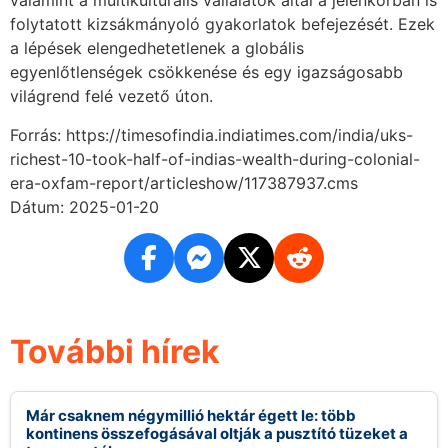
valamint a multikultúrális vállalatok által a jelenkorban is
folytatott kizsákmányoló gyakorlatok befejezését. Ezek
a lépések elengedhetetlenek a globális
egyenlőtlenségek csökkenése és egy igazságosabb
világrend felé vezető úton.
Forrás: https://timesofindia.indiatimes.com/india/uks-
richest-10-took-half-of-indias-wealth-during-colonial-
era-oxfam-report/articleshow/117387937.cms
Dátum: 2025-01-20
További hírek
Már csaknem négymillió hektár égett le: több
kontinens összefogásával oltják a pusztító tüzeket a