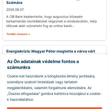
Számára
2026.08.07.
A CIB Bank bejelentette, hogy augusztus közepén
karbantartási munkálatokat végeznek a rendszerükön, mely
időszak alatt szünetelni fog az online banki...
Tovább olvasom »
Energiakrízis: Magyar Péter megtette a várva várt
bejelentést
Az Ön adatainak védelme fontos a
2026.08.07.
számunkra
A közelmúltban fokozódó szárazság és az energiapiacok
ingadozásai komoly aggodalmakat szültek Magyarországon,
Cookie-kat használunk a böngészési élmény javítására,
különösen ami a Paksi Atomerőmű működését illeti. Magyar...
személyre szabott hirdetések vagy tartalom
Tovább olvasom »
megjelenítésére, valamint forgalmunk elemzésére.
Az
„Összes elfogadása” gombra kattintva hozzájárul a cookie-
k használatához.