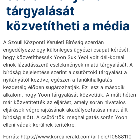
tárgyalását
közvetítheti a média
A Szöuli Központi Kerületi Bíróság szerdán
engedélyezte egy különleges ügyészi csapat kérését,
hogy közvetíthessék Yoon Suk Yeol volt dél-koreai
elnök lázadásszerű cselekmények miatti tárgyalását. A
bíróság bejelentése szerint a csütörtöki tárgyalást a
nyitányától kezdve, egészen a tanúkihallgatás
kezdetéig élőben sugározhatják. Ez lesz a második
alkalom, hogy Yoon tárgyalását közvetítik. A múlt héten
már közvetítették az eljárást, amely során hivatalos
eljárások végrehajtásának akadályoztatása miatt állt
bíróság előtt. A csütörtöki meghallgatás során Yoon
elleni vádak kerülnek terítékre.
Forrás: https://www.koreaherald.com/article/10588110