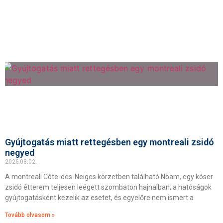
Gyújtogatás miatt rettegésben egy montreali zsidó
negyed
2026.08.02.
A montreali Côte-des-Neiges körzetben található Nöam, egy kóser
zsidó étterem teljesen leégett szombaton hajnalban; a hatóságok
gyújtogatásként kezelik az esetet, és egyelőre nem ismert a
Tovább olvasom »