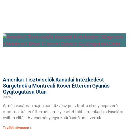
Amerikai Tisztviselők Kanadai Intézkedést
Sürgetnek a Montreali Kóser Étterem Gyanús
Gyújtogatása Után
2026.08.03.
A múlt vasárnap hajnalban tűzvész pusztította el egy népszerű
montreali kóser éttermet, amely esetet több amerikai tisztviselő is
nyíltan elítélt. Az esemény egyre sűrűsödő antiszemita
Tovább olvasom »