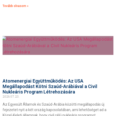
Tovább olvasom »
Atomenergiai Együttműködés: Az USA
Megállapodást Kötni Szaúd-Arábiával a Civil
Nukleáris Program Létrehozására
2026.07.23.
Az Egyesült Államok és Szaúd-Arábia közötti megállapodás új
fejezetet nyit a két ország kapcsolatában, ami lehetőséget ad a
Közel-Keleti államnak, hogy civil célú nukleáris programot