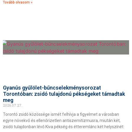
Tovább olvasom »
Gyanús gyűlölet-bűncselekménysorozat
Torontóban: zsidó tulajdonú pékségeket támadtak
meg
2026.07.27.
Torontó zsidó közössége ismét felhívja a figyelmet a városban
egyre növekvő és ellenőrizetlen antiszemitizmusra, miután két,
zsidó tulajdonban lévő Kiva pékség és étteremlánc két helyszínét