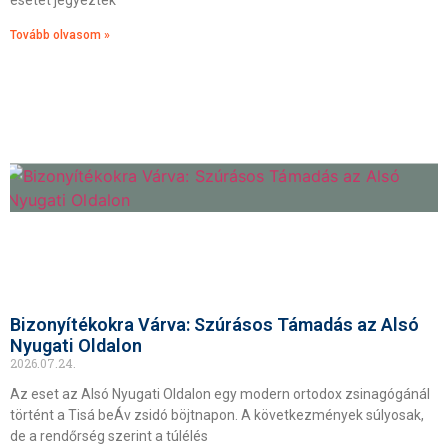
esetet jegyeztek
Tovább olvasom »
Bizonyítékokra Várva: Szúrásos Támadás az Alsó
Nyugati Oldalon
2026.07.24.
Az eset az Alsó Nyugati Oldalon egy modern ortodox zsinagógánál
történt a Tisá beÁv zsidó böjtnapon. A következmények súlyosak,
de a rendőrség szerint a túlélés