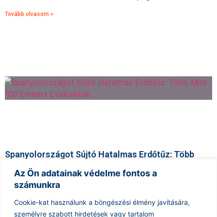
Tovább olvasom »
Spanyolországot Sújtó Hatalmas Erdőtűz: Több
Mint 700 Embert Evakuáltak
Az Ön adatainak védelme fontos a
2026.07.20.
számunkra
Egy hatalmas erdőtűz pusztít Madrid északi részének közelében,
amely eddig mintegy 13 000 hektárnyi területet érintett. A tűzvész
Cookie-kat használunk a böngészési élmény javítására,
miatt körülbelül 700 lakost kényszerítettek elhagyni otthonaikat.
személyre szabott hirdetések vagy tartalom