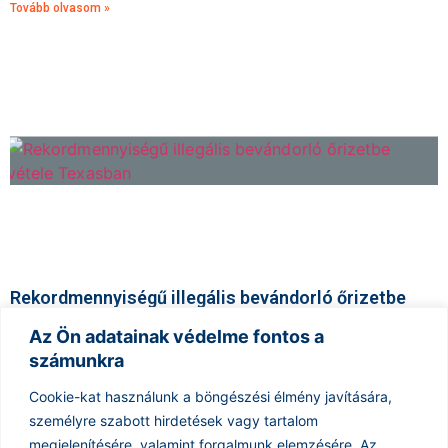
Tovább olvasom »
Rekordmennyiségű illegális bevándorló őrizetbe
vétele Texasban
Az Ön adatainak védelme fontos a
2026.07.16.
számunkra
A legfrissebb jelentések szerint az ICE (Immigration and Customs
Enforcement) Harlingenben, Texas állam déli részén, egyetlen nap
Cookie-kat használunk a böngészési élmény javítására,
alatt rekordszámú, összesen 238 illegális bevándorlót vett őrizetbe.
személyre szabott hirdetések vagy tartalom
megjelenítésére, valamint forgalmunk elemzésére.
Az
Tovább olvasom »