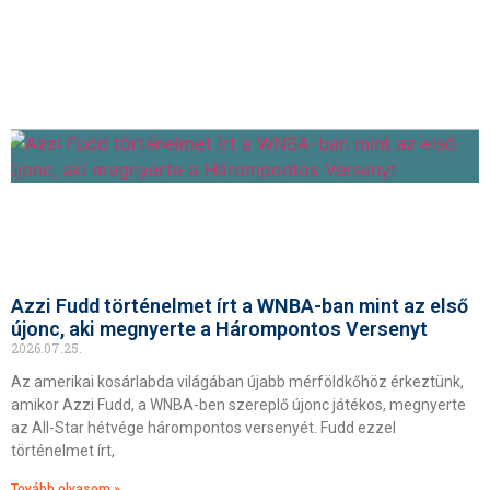
Azzi Fudd történelmet írt a WNBA-ban mint az első
újonc, aki megnyerte a Hárompontos Versenyt
2026.07.25.
Az amerikai kosárlabda világában újabb mérföldkőhöz érkeztünk,
amikor Azzi Fudd, a WNBA-ben szereplő újonc játékos, megnyerte
az All-Star hétvége hárompontos versenyét. Fudd ezzel
történelmet írt,
Tovább olvasom »