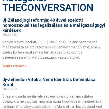
THECONVERSATION
Új-Zéland jogi reformja: 40 évvel ezelőtti
homoszexualitás legalizálása és a mai igazságügyi
kérdések
2026.07.09.
Negyven évvel ezelőtt, 1986. július 9-én Új-Zéland parlamentje
megszavazta a Homoszexuális Törvényreform Törvényt, amely
széles körben legalizálta a férfiak közötti, kölcsönös
beleegyezéssel folytatott szexuális kapcsolatokat,
Tovább olvasom »
Új-Zélandon Viták a Nemi Identitás Definiálása
Körül
2026.06.09.
Új-Zéland parlamentje jelenleg egy olyan törvényjavaslaton
dolgozik, amely jogilag meghatározná, hogy ki számít nőnek és ki
férfinak. A törvényjavaslatot Jenny Marcroft, a New Zealand First