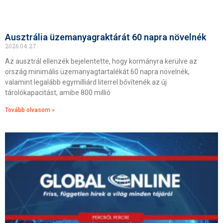
Ausztrália üzemanyagraktárát 60 napra növelnék
2026.04.27.
Az ausztrál ellenzék bejelentette, hogy kormányra kerülve az
ország minimális üzemanyagtartalékát 60 napra növelnék,
valamint legalább egymilliárd literrel bővítenék az új
tárolókapacitást, amibe 800 millió
Tovább olvasom »