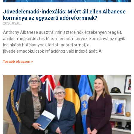
Jövedelemadó-indexálás: Miért áll ellen Albanese
kormánya az egyszerű adóreformnak?
2026.05.01.
Anthony Albanese ausztrál miniszterelnök érzékenyen reagált,
amikor megkérdezték tőle, miért nem tervezi kormánya az egyik
leginkább hatékonynak tartott adóreformot, a
jövedelemadókulcsok inflációhoz való indexálását. A
Tovább olvasom »