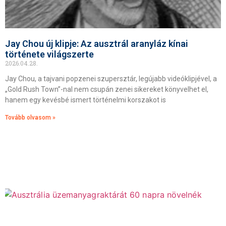
Jay Chou új klipje: Az ausztrál aranyláz kínai
története világszerte
2026.04.28.
Jay Chou, a tajvani popzenei szupersztár, legújabb videóklipjével, a
„Gold Rush Town”-nal nem csupán zenei sikereket könyvelhet el,
hanem egy kevésbé ismert történelmi korszakot is
Tovább olvasom »