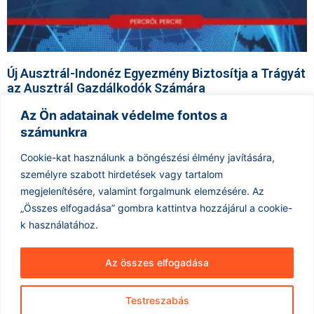
Új Ausztrál-Indonéz Egyezmény Biztosítja a Trágyát
az Ausztrál Gazdálkodók Számára
2026.04.16.
Az Ön adatainak védelme fontos a
Az ausztrál kormány jelentős lépést tett az ország
számunkra
agrárágazatának támogatása érdekében egy új egyezmény révén,
amely 250 000 tonna uréa szállítását biztosítja Indonéziából az
Cookie-kat használunk a böngészési élmény javítására,
ausztrál
személyre szabott hirdetések vagy tartalom
megjelenítésére, valamint forgalmunk elemzésére.
Az
Tovább olvasom »
« Előző
1
2
3
…
16
Következő »
„Összes elfogadása” gombra kattintva hozzájárul a cookie-
k használatához.
Az összes elfogadása
Testreszabás