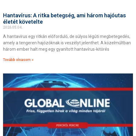
Hantavírus: A ritka betegség, ami három hajóutas
életét követelte
2026.05.04.
A hantavírus egy ritkán előforduló, de súlyos légúti megbetegedés,
amely a tengeren hajózóknak is veszélyt jelenthet. A közelmúltban
három ember halt meg egy gyanított hantavírus-kitörés
Tovább olvasom »