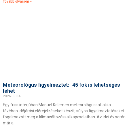
Tovább olvasom »
Meteorológus figyelmeztet: -45 fok is lehetséges
lehet
2026.08.04.
Egy friss interjúban Manuel Kelemen meteorológussal, aki a
tévében időjárási előrejelzéseket készít, súlyos figyelmeztetéseket
fogalmazott meg a klímaváltozással kapcsolatban. Az idei év során
már a