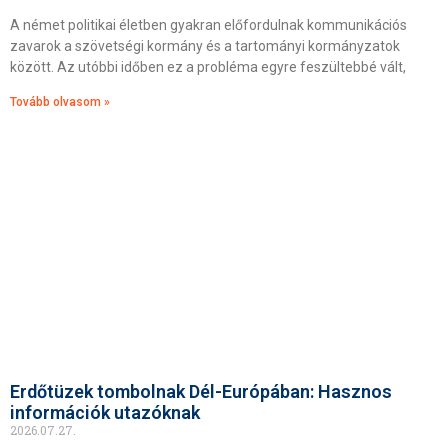
A német politikai életben gyakran előfordulnak kommunikációs
zavarok a szövetségi kormány és a tartományi kormányzatok
között. Az utóbbi időben ez a probléma egyre feszültebbé vált,
Tovább olvasom »
Erdőtüzek tombolnak Dél-Európában: Hasznos
információk utazóknak
2026.07.27.