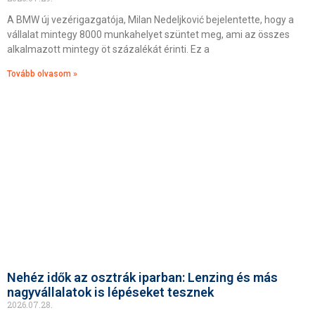
A BMW új vezérigazgatója, Milan Nedeljković bejelentette, hogy a
vállalat mintegy 8000 munkahelyet szüntet meg, ami az összes
alkalmazott mintegy öt százalékát érinti. Ez a
Tovább olvasom »
Nehéz idők az osztrák iparban: Lenzing és más
nagyvállalatok is lépéseket tesznek
2026.07.28.