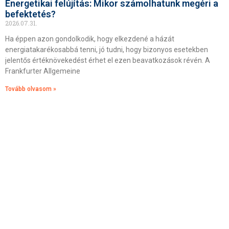
Energetikai felújítás: Mikor számolhatunk megéri a
befektetés?
2026.07.31.
Ha éppen azon gondolkodik, hogy elkezdené a házát
energiatakarékosabbá tenni, jó tudni, hogy bizonyos esetekben
jelentős értéknövekedést érhet el ezen beavatkozások révén. A
Frankfurter Allgemeine
Tovább olvasom »