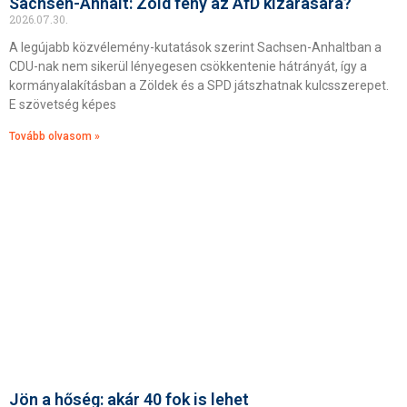
Sachsen-Anhalt: Zöld fény az AfD kizárására?
2026.07.30.
A legújabb közvélemény-kutatások szerint Sachsen-Anhaltban a
CDU-nak nem sikerül lényegesen csökkentenie hátrányát, így a
kormányalakításban a Zöldek és a SPD játszhatnak kulcsszerepet.
E szövetség képes
Tovább olvasom »
Jön a hőség: akár 40 fok is lehet