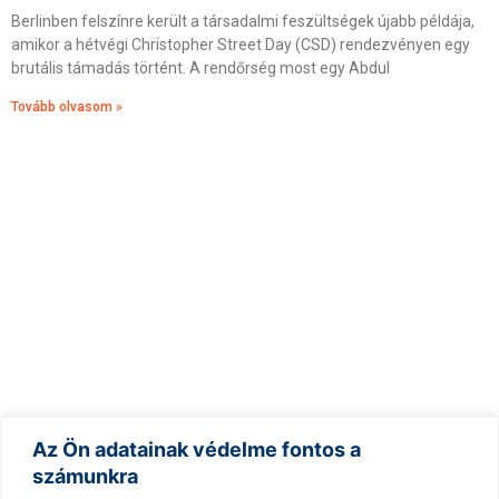
Berlinben felszínre került a társadalmi feszültségek újabb példája,
amikor a hétvégi Christopher Street Day (CSD) rendezvényen egy
brutális támadás történt. A rendőrség most egy Abdul
Tovább olvasom »
Az Új Nehézipar: Mit Hoz a Kronstorfba Az AI-Bum?
Az Ön adatainak védelme fontos a
2026.07.25.
számunkra
Kronstorf, egy kis osztrák település, ahol néhány éve még csak pár