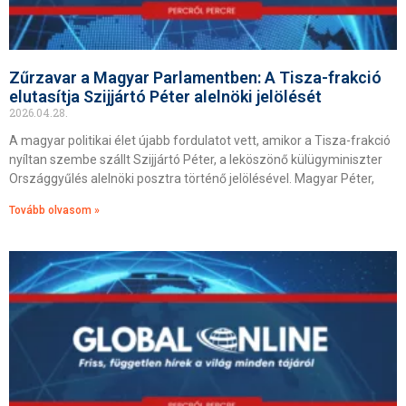
Zűrzavar a Magyar Parlamentben: A Tisza-frakció
elutasítja Szijjártó Péter alelnöki jelölését
2026.04.28.
A magyar politikai élet újabb fordulatot vett, amikor a Tisza-frakció
nyíltan szembe szállt Szijjártó Péter, a leköszönő külügyminiszter
Országgyűlés alelnöki posztra történő jelölésével. Magyar Péter,
Tovább olvasom »