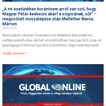
„A mi esetünkben korántsem arról van szó, hogy
Magyar Péter kedvezni akart a sógorának, sőt” –
megszólalt visszalépése után Melléthei-Barna
Márton
2026.05.08.
Nemrégiben váratlan fordulatot vett Melléthei-Barna Márton
politikai pályafutása, aki bár a közelmúltban még úgy tűnt, hogy az
igazságügyi miniszteri posztot is betöltheti, végül csak képviselői
Tovább olvasom »