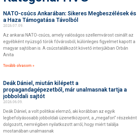
NATO-csúcs Ankarában: Sikeres Megbeszélések és
a Haza Támogatása Távolból
2026.07.09.
Az ankarai NATO-csúcs, amely valóságos szellemvárost csinált az
egyébként nyüzsgő török fővárosból, különleges figyelmet kapott a
magyar sajtóban is. A csúcstalálkozót követő interjúkban Orbán
Anita
Tovább olvasom »
Deák Dániel, miután kilépett a
propagandagépezetből, már unalmasnak tartja a
jobboldali sajtót
2026.06.09.
Deák Dániel, a volt politikai elemző, aki korábban az egyik
legbefolyásosabb jobboldali üzenetközpont, a „megafon” részeként
dolgozott, nemrégiben nyilatkozott arról, hogy miért találja
mostanában unalmasnak