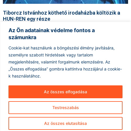
Tiborcz Istvánhoz köthető irodaházba költözik a
HUN-REN egy része
2026.04.21.
Az Ön adatainak védelme fontos a
A HUN-REN vállalat egy része hamarosan új irodaházba költözik,
számunkra
amely Tiborcz István üzleti érdekeltségeihez kapcsolódik. Az
érintett munkatársaknak 2026 májusának közepétől végéig kell
Cookie-kat használunk a böngészési élmény javítására,
áthelyezniük munkahelyüket
személyre szabott hirdetések vagy tartalom
megjelenítésére, valamint forgalmunk elemzésére.
Az
Tovább olvasom »
« Előző
1
2
3
…
11
Következő »
„Összes elfogadása” gombra kattintva hozzájárul a cookie-
k használatához.
Az összes elfogadása
Testreszabás
Hírarchívum
Impresszum
ÁSZF
Az összes elutasítása
Adatkezelés