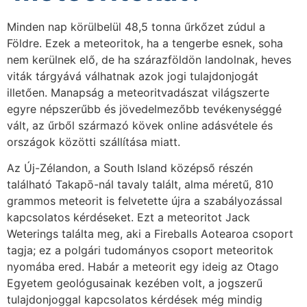
Minden nap körülbelül 48,5 tonna űrkőzet zúdul a
Földre. Ezek a meteoritok, ha a tengerbe esnek, soha
nem kerülnek elő, de ha szárazföldön landolnak, heves
viták tárgyává válhatnak azok jogi tulajdonjogát
illetően. Manapság a meteoritvadászat világszerte
egyre népszerűbb és jövedelmezőbb tevékenységgé
vált, az űrből származó kövek online adásvétele és
országok közötti szállítása miatt.
Az Új-Zélandon, a South Island középső részén
található Takapō-nál tavaly talált, alma méretű, 810
grammos meteorit is felvetette újra a szabályozással
kapcsolatos kérdéseket. Ezt a meteoritot Jack
Weterings találta meg, aki a Fireballs Aotearoa csoport
tagja; ez a polgári tudományos csoport meteoritok
nyomába ered. Habár a meteorit egy ideig az Otago
Egyetem geológusainak kezében volt, a jogszerű
tulajdonjoggal kapcsolatos kérdések még mindig