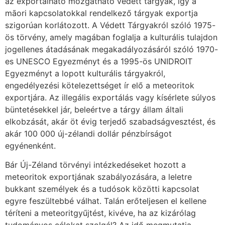
az exportálható mozgatható védett tárgyak, így a
māori kapcsolatokkal rendelkező tárgyak exportja
szigorúan korlátozott. A Védett Tárgyakról szóló 1975-
ös törvény, amely magában foglalja a kulturális tulajdon
jogellenes átadásának megakadályozásáról szóló 1970-
es UNESCO Egyezményt és a 1995-ös UNIDROIT
Egyezményt a lopott kulturális tárgyakról,
engedélyezési kötelezettséget ír elő a meteoritok
exportjára. Az illegális exportálás vagy kísérlete súlyos
büntetésekkel jár, beleértve a tárgy állam általi
elkobzását, akár öt évig terjedő szabadságvesztést, és
akár 100 000 új-zélandi dollár pénzbírságot
egyénenként.
Bár Új-Zéland törvényi intézkedéseket hozott a
meteoritok exportjának szabályozására, a leletre
bukkant személyek és a tudósok közötti kapcsolat
egyre feszültebbé válhat. Talán erőteljesen el kellene
téríteni a meteoritgyűjtést, kivéve, ha az kizárólag