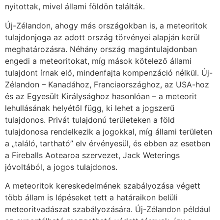
nyitottak, mivel állami földön találták.
Új-Zélandon, ahogy más országokban is, a meteoritok
tulajdonjoga az adott ország törvényei alapján kerül
meghatározásra. Néhány ország magántulajdonban
engedi a meteoritokat, míg mások kötelező állami
tulajdont írnak elő, mindenfajta kompenzáció nélkül. Új-
Zélandon – Kanadához, Franciaországhoz, az USA-hoz
és az Egyesült Királysághoz hasonlóan – a meteorit
lehullásának helyétől függ, ki lehet a jogszerű
tulajdonos. Privát tulajdonú területeken a föld
tulajdonosa rendelkezik a jogokkal, míg állami területen
a „találó, tartható” elv érvényesül, és ebben az esetben
a Fireballs Aotearoa szervezet, Jack Weterings
jóvoltából, a jogos tulajdonos.
A meteoritok kereskedelmének szabályozása végett
több állam is lépéseket tett a határaikon belüli
meteoritvadászat szabályozására. Új-Zélandon például