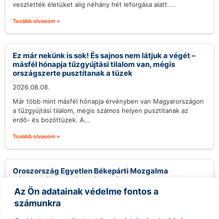
vesztették életüket alig néhány hét leforgása alatt....
Tovább olvasom »
Ez már nekünk is sok! És sajnos nem látjuk a végét –
másfél hónapja tűzgyújtási tilalom van, mégis
országszerte pusztítanak a tüzek
2026.08.08.
Már több mint másfél hónapja érvényben van Magyarországon
a tűzgyújtási tilalom, mégis számos helyen pusztítanak az
erdő- és bozóttüzek. A...
Tovább olvasom »
Oroszország Egyetlen Békepárti Mozgalma
Támogatást Remél a Választásokon
Az Ön adatainak védelme fontos a
2026.08.08.
számunkra
Az oroszországi liberális Jabloko párt, bár valószínűleg nem
nyer mandátumot a következő hónapban esedékes