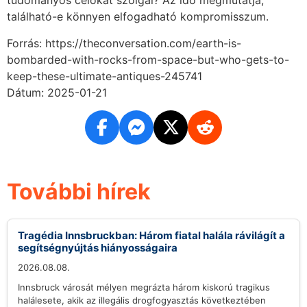
tudományos célokat szolgál? Az idő megmutatja,
található-e könnyen elfogadható kompromisszum.
Forrás: https://theconversation.com/earth-is-
bombarded-with-rocks-from-space-but-who-gets-to-
keep-these-ultimate-antiques-245741
Dátum: 2025-01-21
További hírek
Tragédia Innsbruckban: Három fiatal halála rávilágít a
segítségnyújtás hiányosságaira
2026.08.08.
Innsbruck városát mélyen megrázta három kiskorú tragikus
halálesete, akik az illegális drogfogyasztás következtében