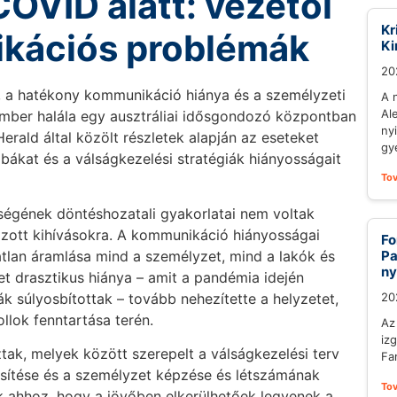
OVID alatt: vezetői
Kr
ikációs problémák
Ki
20
és, a hatékony kommunikáció hiánya és a személyzeti
A 
Al
 ember halála egy ausztráliai idősgondozó központban
ny
rald által közölt részletek alapján az eseteket
gy
hibákat és a válságkezelési stratégiák hiányosságait
To
őségének döntéshozatali gyakorlatai nem voltak
ozott kihívásokra. A kommunikáció hiányosságai
Fo
atlan áramlása mind a személyzet, mind a lakók és
Pa
ny
et drasztikus hiánya – amit a pandémia idején
k súlyosbítottak – tovább nehezítette a helyzetet,
20
ollok fenntartása terén.
Az
iz
tak, melyek között szerepelt a válságkezelési terv
Fa
sítése és a személyzet képzése és létszámának
To
k ahhoz, hogy a jövőben elkerülhetőek legyenek a