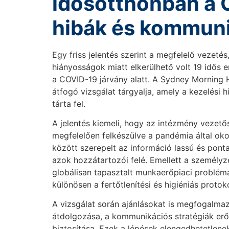
idősotthonban a C
hibák és kommun
Egy friss jelentés szerint a megfelelő vezet
hiányosságok miatt elkerülhető volt 19 idős
a COVID-19 járvány alatt. A Sydney Morning He
átfogó vizsgálat tárgyalja, amely a kezelési 
tárta fel.
A jelentés kiemeli, hogy az intézmény vezet
megfelelően felkészülve a pandémia által ok
között szerepelt az információ lassú és pont
azok hozzátartozói felé. Emellett a személyz
globálisan tapasztalt munkaerőpiaci problémá
különösen a fertőtlenítési és higiéniás protok
A vizsgálat során ajánlásokat is megfogalmaz
átdolgozása, a kommunikációs stratégiák erő
biztosítása. Ezek a lépések elengedhetetlene