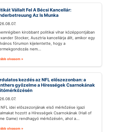
itikát Vállalt Fel A Bécsi Kancellár:
nderbetreuung Az Is Munka
26.08.07.
nemrégiben kirobbant politikai vihar középpontjában
exander Stocker, Ausztria kancellárja állt, amikor egy
ilvános fórumon kijelentette, hogy a
ermekgondozás nem...
vább olvasom »
rdulatos kezdés az NFL előszezonban: a
nthers győzelme a Hírességek Csarnokának
itómérkőzésén
26.08.07.
 NFL idei előszezonjának első mérkőzése igazi
galmakat hozott a Hírességek Csarnokának (Hall of
me Game) rendhagyó mérkőzésén, ahol a...
vább olvasom »