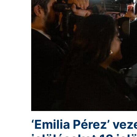
‘Emilia Pérez’ ve