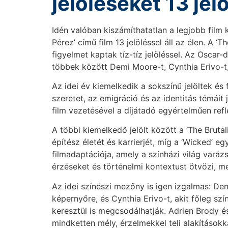
jelöléseket 13 jelö
Idén valóban kiszámíthatatlan a legjobb film 
Pérez’ című film 13 jelöléssel áll az élen. A ‘T
figyelmet kaptak tíz-tíz jelöléssel. Az Oscar-d
többek között Demi Moore-t, Cynthia Erivo-t
Az idei év kiemelkedik a sokszínű jelöltek és 
szeretet, az emigráció és az identitás témáit 
film vezetésével a díjátadó egyértelműen refle
A többi kiemelkedő jelölt között a ‘The Bruta
építész életét és karrierjét, míg a ‘Wicked’
filmadaptációja, amely a színházi világ varáz
érzéseket és történelmi kontextust ötvözi, 
Az idei színészi mezőny is igen izgalmas: De
képernyőre, és Cynthia Erivo-t, akit főleg sz
keresztül is megcsodálhatják. Adrien Brody é
mindketten mély, érzelmekkel teli alakításokk