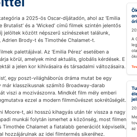
lttel
Ök
or
kategória a 2025-ös Oscar-díjátadón, ahol az ‘Emilia
ór
he Brutalist’ és a ‘Wicked’ című filmek szintén jelentős
20
íj jelöltek között népszerű színészeket találunk,
A 
, Adrien Brody-t és Timothée Chalamet-t.
le
ol
filmek palettájával. Az ‘Emilia Pérez’ esetében a
öko
járja körül, amelyek mind aktuális, globális kérdések. E
ktál a jelen kor kihívásaira és társadalmi változásaira.
To
list’, egy poszt-világháborús dráma mutat be egy
 egy már klasszikusnak számító Broadway-darab
Tu
sát viszi a mozivászonra. Mindkét film mély emberi
él
je
megmutatva ezzel a modern filmművészet sokrétűségét.
20
mi Moore-t, aki hosszú kihagyás után tér vissza a nagy
Me
ínpadi munkái folytán ismerhet a közönség, most filmen
to
s Timothée Chalamet a fiatalabb generációt képviselik,
az
al hozzájárulnak az idei filmtermés sikeréhez.