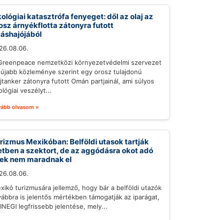
ológiai katasztrófa fenyeget: dől az olaj az
osz árnyékflotta zátonyra futott
iáshajójából
26.08.06.
Greenpeace nemzetközi környezetvédelmi szervezet
gújabb közleménye szerint egy orosz tulajdonú
ajtanker zátonyra futott Omán partjainál, ami súlyos
lógiai veszélyt...
vább olvasom »
rizmus Mexikóban: Belföldi utasok tartják
etben a szektort, de az aggódásra okot adó
lek nem maradnak el
26.08.06.
xikó turizmusára jellemző, hogy bár a belföldi utazók
vábbra is jelentős mértékben támogatják az iparágat,
 INEGI legfrissebb jelentése, mely...