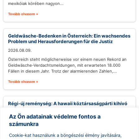
mexikóiak körében nagyon...
Tovább olvasom »
Geldwäsche-Bedenken in Österreich: Ein wachsendes
Problem und Herausforderungen für die Justiz
2026.08.09.
Österreich steht möglicherweise vor einem neuen Rekord an
Geldwäsche-Verdachtsmeldungen, mit erwarteten 18.000
Fällen in diesem Jahr. Trotz der alarmierenden Zahlen,...
Tovább olvasom »
Régi-új reménység: A hawaii köztársaságpárti kihívó
esélyei
Az Ön adatainak védelme fontos a
2026.08.09.
számunkra
Gary Cordery, aki egy helyi építőipari vállalkozóból vált
politikussá, megnyerte a Republikánus Párt hawaii kormányzói
Cookie-kat használunk a böngészési élmény javítására,
jelölését, és most a demokrata...