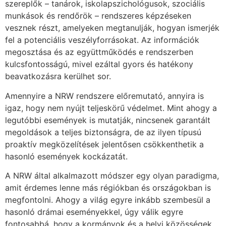
szereplők – tanárok, iskolapszichológusok, szociális
munkások és rendőrök – rendszeres képzéseken
vesznek részt, amelyeken megtanulják, hogyan ismerjék
fel a potenciális veszélyforrásokat. Az információk
megosztása és az együttműködés e rendszerben
kulcsfontosságú, mivel ezáltal gyors és hatékony
beavatkozásra kerülhet sor.
Amennyire a NRW rendszere előremutató, annyira is
igaz, hogy nem nyújt teljeskörű védelmet. Mint ahogy a
legutóbbi események is mutatják, nincsenek garantált
megoldások a teljes biztonságra, de az ilyen típusú
proaktív megközelítések jelentősen csökkenthetik a
hasonló események kockázatát.
A NRW által alkalmazott módszer egy olyan paradigma,
amit érdemes lenne más régiókban és országokban is
megfontolni. Ahogy a világ egyre inkább szembesül a
hasonló drámai eseményekkel, úgy válik egyre
fontosabbá, hogy a kormányok és a helyi közösségek