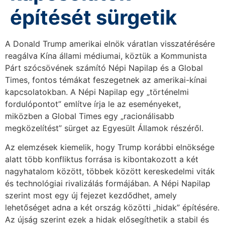
építését sürgetik
A Donald Trump amerikai elnök váratlan visszatérésére
reagálva Kína állami médiumai, köztük a Kommunista
Párt szócsövének számító Népi Napilap és a Global
Times, fontos témákat feszegetnek az amerikai-kínai
kapcsolatokban. A Népi Napilap egy „történelmi
fordulópontot” említve írja le az eseményeket,
miközben a Global Times egy „racionálisabb
megközelítést” sürget az Egyesült Államok részéről.
Az elemzések kiemelik, hogy Trump korábbi elnöksége
alatt több konfliktus forrása is kibontakozott a két
nagyhatalom között, többek között kereskedelmi viták
és technológiai rivalizálás formájában. A Népi Napilap
szerint most egy új fejezet kezdődhet, amely
lehetőséget adna a két ország közötti „hidak” építésére.
Az újság szerint ezek a hidak elősegíthetik a stabil és