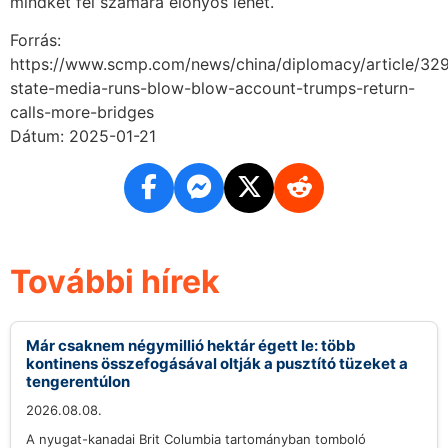
mindkét fél számára előnyös lehet.
Forrás:
https://www.scmp.com/news/china/diplomacy/article/32
state-media-runs-blow-blow-account-trumps-return-
calls-more-bridges
Dátum: 2025-01-21
További hírek
Már csaknem négymillió hektár égett le: több
kontinens összefogásával oltják a pusztító tüzeket a
tengerentúlon
2026.08.08.
A nyugat-kanadai Brit Columbia tartományban tomboló