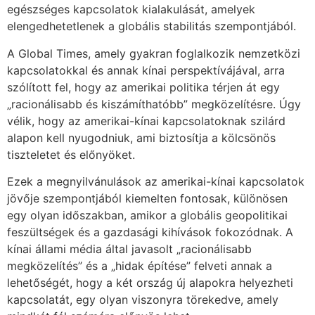
egészséges kapcsolatok kialakulását, amelyek
elengedhetetlenek a globális stabilitás szempontjából.
A Global Times, amely gyakran foglalkozik nemzetközi
kapcsolatokkal és annak kínai perspektívájával, arra
szólított fel, hogy az amerikai politika térjen át egy
„racionálisabb és kiszámíthatóbb” megközelítésre. Úgy
vélik, hogy az amerikai-kínai kapcsolatoknak szilárd
alapon kell nyugodniuk, ami biztosítja a kölcsönös
tiszteletet és előnyöket.
Ezek a megnyilvánulások az amerikai-kínai kapcsolatok
jövője szempontjából kiemelten fontosak, különösen
egy olyan időszakban, amikor a globális geopolitikai
feszültségek és a gazdasági kihívások fokozódnak. A
kínai állami média által javasolt „racionálisabb
megközelítés” és a „hidak építése” felveti annak a
lehetőségét, hogy a két ország új alapokra helyezheti
kapcsolatát, egy olyan viszonyra törekedve, amely