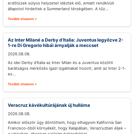
erdőtüzek súlyos helyzetet idéztek elő, emiatt rendkívüli
állapotot hirdettek a Summerland térségében. A tűz...
Tovább olvasom »
Az Inter Milané a Derby d’Italia: Juventus legyőzve 2-
1-re Di Gregorio hibái árnyalják a meccset
2026.08.08.
Az idei Derby d’Italia az Inter Milan és a Juventus közötti
barátságos mérkőzés igazi izgalmakat hozott, amit az Inter 2-1-
es...
Tovább olvasom »
Veracruz kávékultúrájának új hulláma
2026.08.08.
Amikor először úgy döntöttem, hogy elhagyom Kalifornia San
Francisco-öböl környékét, hogy Xalapában, Veracruzban éljek –
a városban, ahonnan szüleim évtizedekkel...