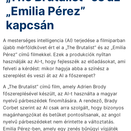
„Emilia Pérez”
kapcsán
A mesterséges intelligencia (AI) terjedése a filmiparban
újabb mérföldkövet ért el a „The Brutalist” és az „Emilia
Pérez” című filmekkel. Ezek a produkciók nyíltan
használják az AI-t, hogy fejlesszék az előadásokat, ami
felveti a kérdést: mikor hagyja abba a színész a
szereplést és veszi át az AI a főszerepet?
A „The Brutalist” című film, amely Adrien Brody
főszereplésével készült, az AI-t használta a magyar
nyelvű párbeszédek finomítására. A rendező, Brady
Corbet szerint az AI csak arra szolgált, hogy bizonyos
magánhangzókat és betűket pontosítsanak, az angol
nyelvű párbeszédeket nem érintette a változtatás.
Emilia Pérez-ben, amely egy zenés bűnügyi vígjáték