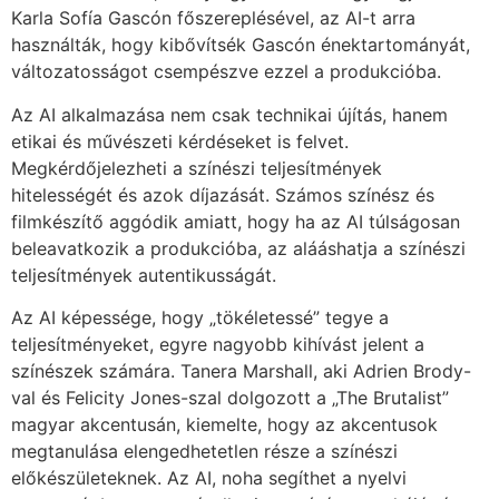
Karla Sofía Gascón főszereplésével, az AI-t arra
használták, hogy kibővítsék Gascón énektartományát,
változatosságot csempészve ezzel a produkcióba.
Az AI alkalmazása nem csak technikai újítás, hanem
etikai és művészeti kérdéseket is felvet.
Megkérdőjelezheti a színészi teljesítmények
hitelességét és azok díjazását. Számos színész és
filmkészítő aggódik amiatt, hogy ha az AI túlságosan
beleavatkozik a produkcióba, az alááshatja a színészi
teljesítmények autentikusságát.
Az AI képessége, hogy „tökéletessé” tegye a
teljesítményeket, egyre nagyobb kihívást jelent a
színészek számára. Tanera Marshall, aki Adrien Brody-
val és Felicity Jones-szal dolgozott a „The Brutalist”
magyar akcentusán, kiemelte, hogy az akcentusok
megtanulása elengedhetetlen része a színészi
előkészületeknek. Az AI, noha segíthet a nyelvi