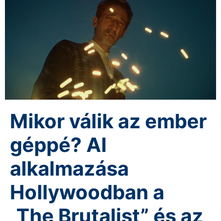
Mikor válik az ember
géppé? AI
alkalmazása
Hollywoodban a
„The Brutalist” és az