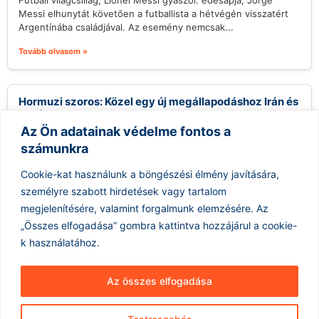
Futball világcsillag, Lionel Messi gyászol: édesapja, Jorge
Messi elhunytát követően a futballista a hétvégén visszatért
Argentínába családjával. Az esemény nemcsak...
Tovább olvasom »
Hormuzi szoros: Közel egy új megállapodáshoz Irán és
Omán
Az Ön adatainak védelme fontos a
2026.08.09.
számunkra
Irán közel áll egy új megállapodás aláírásához Ománnal, amely
egy új tengeri tranzitútvonalat hozna létre a Hormuzi-
Cookie-kat használunk a böngészési élmény javítására,
szorosban. Abbas Araghchi iráni...
személyre szabott hirdetések vagy tartalom
Tovább olvasom »
megjelenítésére, valamint forgalmunk elemzésére.
Az
„Összes elfogadása” gombra kattintva hozzájárul a cookie-
k használatához.
Az összes elfogadása