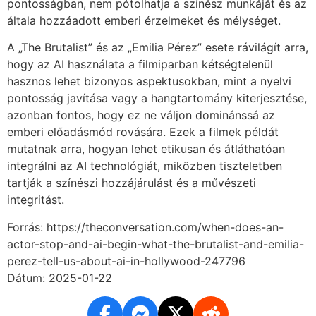
pontosságban, nem pótolhatja a színész munkáját és az
általa hozzáadott emberi érzelmeket és mélységet.
A „The Brutalist” és az „Emilia Pérez” esete rávilágít arra,
hogy az AI használata a filmiparban kétségtelenül
hasznos lehet bizonyos aspektusokban, mint a nyelvi
pontosság javítása vagy a hangtartomány kiterjesztése,
azonban fontos, hogy ez ne váljon dominánssá az
emberi előadásmód rovására. Ezek a filmek példát
mutatnak arra, hogyan lehet etikusan és átláthatóan
integrálni az AI technológiát, miközben tiszteletben
tartják a színészi hozzájárulást és a művészeti
integritást.
Forrás: https://theconversation.com/when-does-an-
actor-stop-and-ai-begin-what-the-brutalist-and-emilia-
perez-tell-us-about-ai-in-hollywood-247796
Dátum: 2025-01-22