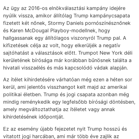
Az ügy az 2016-os elnökválasztási kampány idejére
nyúlik vissza, amikor állítólag Trump kampánycsapata
fizetett két nőnek, Stormy Daniels pornószínésznőnek
és Karen McDougal Playboy-modellnek, hogy
hallgassanak egy állítólagos viszonyról Trump pal. A
kifizetések célja az volt, hogy elkerüljék a negatív
sajtóhatást a választások előtt. Trumpot New York déli
kerületének bírósága már korábban bűnösnek találta a
hivatali visszaélés és más kapcsolódó vádak alapján.
Az ítélet kihirdetésére várhatóan még ezen a héten sor
kerül, ami jelentős visszhangot kelt majd az amerikai
politikai életben. Trump és jogi csapata azonban még
mindig reménykedik egy legfelsőbb bírósági döntésben,
amely megváltoztathatja az ítéletet vagy annak
kihirdetésének időpontját.
Ez az esemény újabb fejezetet nyit Trump hosszú és
vitatott jogi harcában, ami már több éve zajlik az