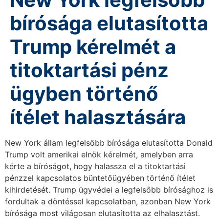
bírósága elutasította
Trump kérelmét a
titoktartási pénz
ügyben történő
ítélet halasztására
New York állam legfelsőbb bírósága elutasította Donald
Trump volt amerikai elnök kérelmét, amelyben arra
kérte a bíróságot, hogy halassza el a titoktartási
pénzzel kapcsolatos büntetőügyében történő ítélet
kihirdetését. Trump ügyvédei a legfelsőbb bírósághoz is
fordultak a döntéssel kapcsolatban, azonban New York
bírósága most világosan elutasította az elhalasztást.