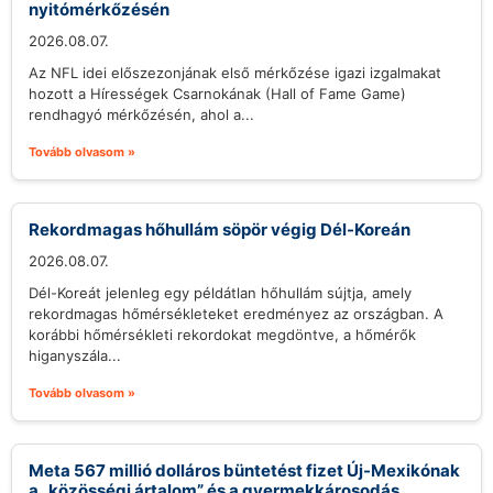
nyitómérkőzésén
2026.08.07.
Az NFL idei előszezonjának első mérkőzése igazi izgalmakat
hozott a Hírességek Csarnokának (Hall of Fame Game)
rendhagyó mérkőzésén, ahol a...
Tovább olvasom »
Rekordmagas hőhullám söpör végig Dél-Koreán
2026.08.07.
Dél-Koreát jelenleg egy példátlan hőhullám sújtja, amely
rekordmagas hőmérsékleteket eredményez az országban. A
korábbi hőmérsékleti rekordokat megdöntve, a hőmérők
higanyszála...
Tovább olvasom »
Meta 567 millió dolláros büntetést fizet Új-Mexikónak
a „közösségi ártalom” és a gyermekkárosodás