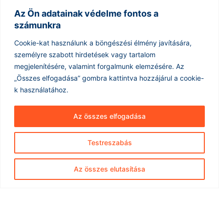
szektort, de az aggódásra okot adó jelek nem
maradnak el
Az Ön adatainak védelme fontos a
számunkra
2026.08.06.
Mexikó turizmusára jellemző, hogy bár a belföldi utazók
Cookie-kat használunk a böngészési élmény javítására,
továbbra is jelentős mértékben támogatják az iparágat, az
személyre szabott hirdetések vagy tartalom
INEGI legfrissebb jelentése, mely...
megjelenítésére, valamint forgalmunk elemzésére.
Az
Tovább olvasom »
„Összes elfogadása” gombra kattintva hozzájárul a cookie-
k használatához.
A klímaberendezések védelmében: Ideje
Az összes elfogadása
felülvizsgálni a hozzáállásunkat
2026.08.06.
Testreszabás
A klímaberendezések használata sokak számára
ellentmondásos kérdést jelent, különösen a környezettudatos
közösségekben. Gyakran hallani kritikákat, melyek szerint a
Az összes elutasítása
légkondicionálók felesleges...
Tovább olvasom »