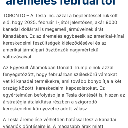
áremelés februártól
TORONTO – A Tesla Inc. azzal a bejelentéssel rukkolt
elő, hogy 2025. február 1-jétől jelentősen, akár 9000
kanadai dollárral is megemeli járműveinek árát
Kanadában. Ez az áremelés egybeesik az amerikai-kínai
kereskedelmi feszültségek kiéleződésével és az
amerikai járműipari ösztönzők nagymértékű
változásaival.
Az Egyesült Államokban Donald Trump elnök azzal
fenyegetőzött, hogy februárban széleskörű vámokat
vet ki kanadai termékekre, ami tovább bonyolítja a két
ország közötti kereskedelmi kapcsolatokat. Ez
egyértelműen befolyásolja a Tesla döntését is, hiszen az
árstratégia átalakítása részben a szigorodó
kereskedelmi környezetre adott válasz.
A Tesla áremelése vélhetően hatással lesz a kanadai
vásárlók döntéseire is. A magasabb árak miatt