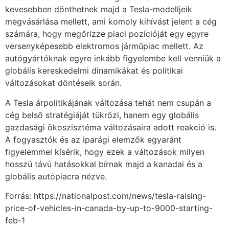
kevesebben dönthetnek majd a Tesla-modelljeik
megvásárlása mellett, ami komoly kihívást jelent a cég
számára, hogy megőrizze piaci pozícióját egy egyre
versenyképesebb elektromos járműpiac mellett. Az
autógyártóknak egyre inkább figyelembe kell venniük a
globális kereskedelmi dinamikákat és politikai
változásokat döntéseik során.
A Tesla árpolitikájának változása tehát nem csupán a
cég belső stratégiáját tükrözi, hanem egy globális
gazdasági ökoszisztéma változásaira adott reakció is.
A fogyasztók és az iparági elemzők egyaránt
figyelemmel kísérik, hogy ezek a változások milyen
hosszú távú hatásokkal bírnak majd a kanadai és a
globális autópiacra nézve.
Forrás: https://nationalpost.com/news/tesla-raising-
price-of-vehicles-in-canada-by-up-to-9000-starting-
feb-1