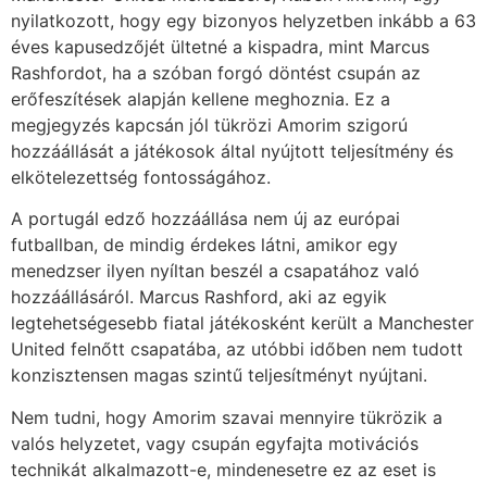
nyilatkozott, hogy egy bizonyos helyzetben inkább a 63
éves kapusedzőjét ültetné a kispadra, mint Marcus
Rashfordot, ha a szóban forgó döntést csupán az
erőfeszítések alapján kellene meghoznia. Ez a
megjegyzés kapcsán jól tükrözi Amorim szigorú
hozzáállását a játékosok által nyújtott teljesítmény és
elkötelezettség fontosságához.
A portugál edző hozzáállása nem új az európai
futballban, de mindig érdekes látni, amikor egy
menedzser ilyen nyíltan beszél a csapatához való
hozzáállásáról. Marcus Rashford, aki az egyik
legtehetségesebb fiatal játékosként került a Manchester
United felnőtt csapatába, az utóbbi időben nem tudott
konzisztensen magas szintű teljesítményt nyújtani.
Nem tudni, hogy Amorim szavai mennyire tükrözik a
valós helyzetet, vagy csupán egyfajta motivációs
technikát alkalmazott-e, mindenesetre ez az eset is