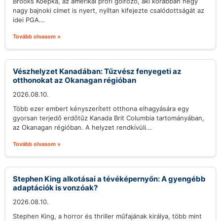
Brooks Koepka, az amerikai profi golfozó, aki korábban négy
nagy bajnoki címet is nyert, nyíltan kifejezte csalódottságát az
idei PGA...
Tovább olvasom »
Vészhelyzet Kanadában: Tűzvész fenyegeti az
otthonokat az Okanagan régióban
2026.08.10.
Több ezer embert kényszerített otthona elhagyására egy
gyorsan terjedő erdőtűz Kanada Brit Columbia tartományában,
az Okanagan régióban. A helyzet rendkívüli...
Tovább olvasom »
Stephen King alkotásai a tévéképernyőn: A gyengébb
adaptációk is vonzóak?
2026.08.10.
Stephen King, a horror és thriller műfajának királya, több mint