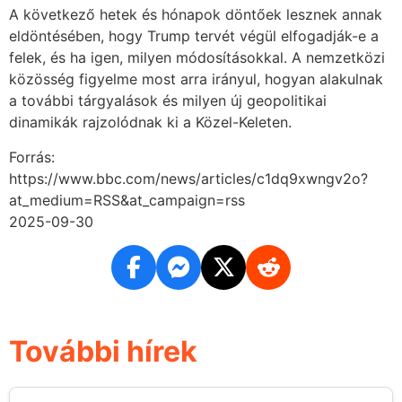
A következő hetek és hónapok döntőek lesznek annak
eldöntésében, hogy Trump tervét végül elfogadják-e a
felek, és ha igen, milyen módosításokkal. A nemzetközi
közösség figyelme most arra irányul, hogyan alakulnak
a további tárgyalások és milyen új geopolitikai
dinamikák rajzolódnak ki a Közel-Keleten.
Forrás:
https://www.bbc.com/news/articles/c1dq9xwngv2o?
at_medium=RSS&at_campaign=rss
2025-09-30
További hírek