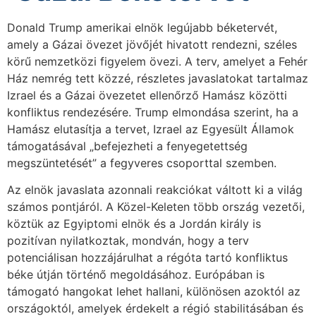
Donald Trump amerikai elnök legújabb béketervét,
amely a Gázai övezet jövőjét hivatott rendezni, széles
körű nemzetközi figyelem övezi. A terv, amelyet a Fehér
Ház nemrég tett közzé, részletes javaslatokat tartalmaz
Izrael és a Gázai övezetet ellenőrző Hamász közötti
konfliktus rendezésére. Trump elmondása szerint, ha a
Hamász elutasítja a tervet, Izrael az Egyesült Államok
támogatásával „befejezheti a fenyegetettség
megszüntetését” a fegyveres csoporttal szemben.
Az elnök javaslata azonnali reakciókat váltott ki a világ
számos pontjáról. A Közel-Keleten több ország vezetői,
köztük az Egyiptomi elnök és a Jordán király is
pozitívan nyilatkoztak, mondván, hogy a terv
potenciálisan hozzájárulhat a régóta tartó konfliktus
béke útján történő megoldásához. Európában is
támogató hangokat lehet hallani, különösen azoktól az
országoktól, amelyek érdekelt a régió stabilitásában és