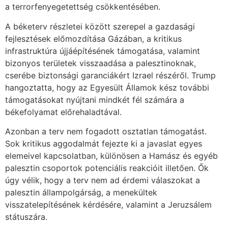
a terrorfenyegetettség csökkentésében.
A béketerv részletei között szerepel a gazdasági
fejlesztések előmozdítása Gázában, a kritikus
infrastruktúra újjáépítésének támogatása, valamint
bizonyos területek visszaadása a palesztinoknak,
cserébe biztonsági garanciákért Izrael részéről. Trump
hangoztatta, hogy az Egyesült Államok kész további
támogatásokat nyújtani mindkét fél számára a
békefolyamat előrehaladtával.
Azonban a terv nem fogadott osztatlan támogatást.
Sok kritikus aggodalmát fejezte ki a javaslat egyes
elemeivel kapcsolatban, különösen a Hamász és egyéb
palesztin csoportok potenciális reakcióit illetően. Ők
úgy vélik, hogy a terv nem ad érdemi válaszokat a
palesztin állampolgárság, a menekültek
visszatelepítésének kérdésére, valamint a Jeruzsálem
státuszára.