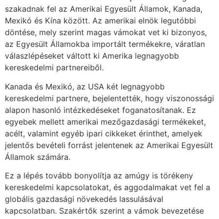
szakadnak fel az Amerikai Egyesült Államok, Kanada,
Mexikó és Kína között. Az amerikai elnök legutóbbi
döntése, mely szerint magas vámokat vet ki bizonyos,
az Egyesült Államokba importált termékekre, váratlan
válaszlépéseket váltott ki Amerika legnagyobb
kereskedelmi partnereiből.
Kanada és Mexikó, az USA két legnagyobb
kereskedelmi partnere, bejelentették, hogy viszonossági
alapon hasonló intézkedéseket foganatosítanak. Ez
egyebek mellett amerikai mezőgazdasági termékeket,
acélt, valamint egyéb ipari cikkeket érinthet, amelyek
jelentős bevételi forrást jelentenek az Amerikai Egyesült
Államok számára.
Ez a lépés tovább bonyolítja az amúgy is törékeny
kereskedelmi kapcsolatokat, és aggodalmakat vet fel a
globális gazdasági növekedés lassulásával
kapcsolatban. Szakértők szerint a vámok bevezetése