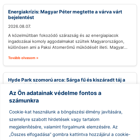
Energiakrízis: Magyar Péter megtette a várva várt
bejelentést
2026.08.07.
A közelmúltban fokozódó szárazság és az energiapiacok
ingadozásai komoly aggodalmakat szültek Magyarországon,
különösen ami a Paksi Atomerőmű működését illeti. Magyar...
Tovább olvasom »
Hyde Park szomorú arca: Sárga fű és kiszáradt táj a
londoni hőség alatt
Az Ön adatainak védelme fontos a
2026.08.07.
számunkra
Az utóbbi hetek extrém hőhullámai nemcsak az ember, hanem
a természet számára is kemény próbatételt jelentenek
Cookie-kat használunk a böngészési élmény javítására,
Londonban, ahol a hőség...
személyre szabott hirdetések vagy tartalom
Tovább olvasom »
megjelenítésére, valamint forgalmunk elemzésére.
Az
„Összes elfogadása” gombra kattintva hozzájárul a cookie-