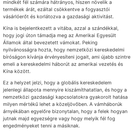
mindkét fél számára hátrányos, hiszen növelik a
termékek árát, ezáltal csökkentve a fogyasztói
vásárlóerőt és korlátozva a gazdasági aktivitást.
Kína is bejelentkezett a vitába, azzal a szándékkal,
hogy jogi úton támadja meg az Amerikai Egyesült
Államok által bevezetett vámokat. Peking
nyilvánosságra hozta, hogy nemzetközi kereskedelmi
bíróságon kívánja érvényesíteni jogait, ami újabb szintre
emeli a kereskedelmi háborút az amerikai vezetés és
Kína között.
Ez a helyzet jelzi, hogy a globális kereskedelem
jelenlegi állapota mennyire kiszámíthatatlan, és hogy a
nemzetközi gazdasági kapcsolatokra gyakorolt hatása
milyen mértékű lehet a közeljövőben. A vámháborúk
árnyékában egyelőre bizonytalan, hogy a felek hogyan
jutnak majd egyezségre vagy hogy melyik fél fog
engedményeket tenni a másiknak.