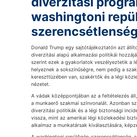
diverzitási progr
washingtoni repü
szerencsétlenség
Donald Trump egy sajtótájékoztatón azt állít
diverzitási alapú alkalmazási politikái hozzá
szerint ezek a gyakorlatok veszélyeztetik a l
helyeznek a sokszínűségre, nem pedig a szakm
kereszttüzében van, szakértők és a légi közle
nézetet.
A vádak középpontjában az a feltételezés ál
a munkaerő szakmai színvonalát. Azonban sza
diverzitási politikák és a légi biztonsági inc
vissza, mint az amerikai légi közlekedési bi
alkalmaz a munkatársak kiválasztására, képz
A washingtoni repülőgép-szerencsétlenség, amir