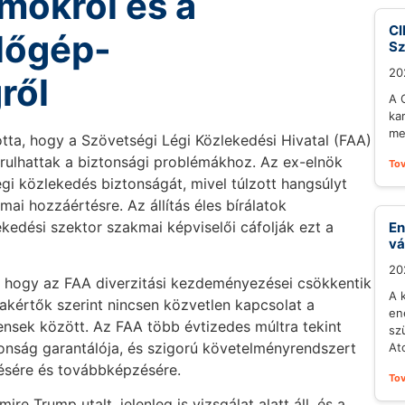
amokról és a
CI
lőgép-
S
20
ről
A 
ka
me
otta, hogy a Szövetségi Légi Közlekedési Hivatal (FAA)
járulhattak a biztonsági problémákhoz. Az ex-elnök
To
égi közlekedés biztonságát, mivel túlzott hangsúlyt
ai hozzáértésre. Az állítás éles bírálatok
kedési szektor szakmai képviselői cáfolják ezt a
En
vá
20
l, hogy az FAA diverzitási kezdeményezései csökkentik
A 
kértők szerint nincsen közvetlen kapcsolat a
en
idensek között. Az FAA több évtizedes múltra tekint
sz
ztonság garantálója, és szigorú követelményrendszert
At
ésére és továbbképzésére.
To
e Trump utalt, jelenleg is vizsgálat alatt áll, és a