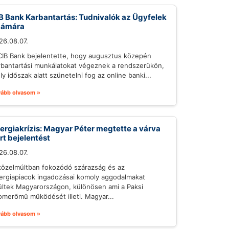
B Bank Karbantartás: Tudnivalók az Ügyfelek
zámára
26.08.07.
CIB Bank bejelentette, hogy augusztus közepén
rbantartási munkálatokat végeznek a rendszerükön,
ly időszak alatt szünetelni fog az online banki...
vább olvasom »
ergiakrízis: Magyar Péter megtette a várva
rt bejelentést
26.08.07.
közelmúltban fokozódó szárazság és az
ergiapiacok ingadozásai komoly aggodalmakat
ültek Magyarországon, különösen ami a Paksi
omerőmű működését illeti. Magyar...
vább olvasom »