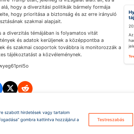
alá, hogy a diverzitási politikák bármely formája
Hy
lte, hogy prioritása a biztonság és az erre irányuló
tá
sztásának szakmai alapjait.
20
s a diverzitás témájában is folyamatos vitát
Az
 tények és adatok kerüljenek a középpontba a
ha
je
etek és szakmai csoportok továbbra is monitorozzák a
tes tájékoztatást a közvéleménynek.
To
cwyeg61pnl5o
re szabott hirdetések vagy tartalom
Hírarchívum
I
fogadása” gombra kattintva hozzájárul a
Testreszabás