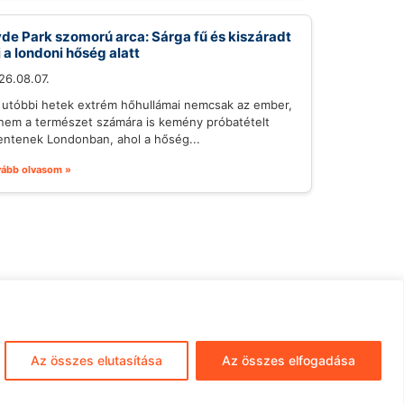
de Park szomorú arca: Sárga fű és kiszáradt
j a londoni hőség alatt
26.08.07.
 utóbbi hetek extrém hőhullámai nemcsak az ember,
nem a természet számára is kemény próbatételt
lentenek Londonban, ahol a hőség...
vább olvasom »
mpresszum
ÁSZF
Adatkezelés
Az összes elutasítása
Az összes elfogadása