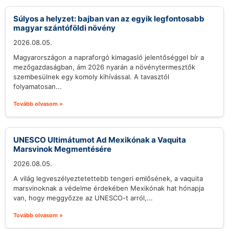
Súlyos a helyzet: bajban van az egyik legfontosabb
magyar szántóföldi növény
2026.08.05.
Magyarországon a napraforgó kimagasló jelentőséggel bír a
mezőgazdaságban, ám 2026 nyarán a növénytermesztők
szembesülnek egy komoly kihívással. A tavasztól
folyamatosan...
Tovább olvasom »
UNESCO Ultimátumot Ad Mexikónak a Vaquita
Marsvinok Megmentésére
2026.08.05.
A világ legveszélyeztetettebb tengeri emlősének, a vaquita
marsvinoknak a védelme érdekében Mexikónak hat hónapja
van, hogy meggyőzze az UNESCO-t arról,...
Tovább olvasom »