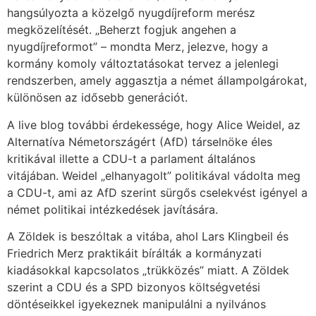
hangsúlyozta a közelgő nyugdíjreform merész
megközelítését. „Beherzt fogjuk angehen a
nyugdíjreformot” – mondta Merz, jelezve, hogy a
kormány komoly változtatásokat tervez a jelenlegi
rendszerben, amely aggasztja a német állampolgárokat,
különösen az idősebb generációt.
A live blog további érdekessége, hogy Alice Weidel, az
Alternatíva Németországért (AfD) társelnöke éles
kritikával illette a CDU-t a parlament általános
vitájában. Weidel „elhanyagolt” politikával vádolta meg
a CDU-t, ami az AfD szerint sürgős cselekvést igényel a
német politikai intézkedések javítására.
A Zöldek is beszóltak a vitába, ahol Lars Klingbeil és
Friedrich Merz praktikáit bírálták a kormányzati
kiadásokkal kapcsolatos „trükközés” miatt. A Zöldek
szerint a CDU és a SPD bizonyos költségvetési
döntéseikkel igyekeznek manipulálni a nyilvános