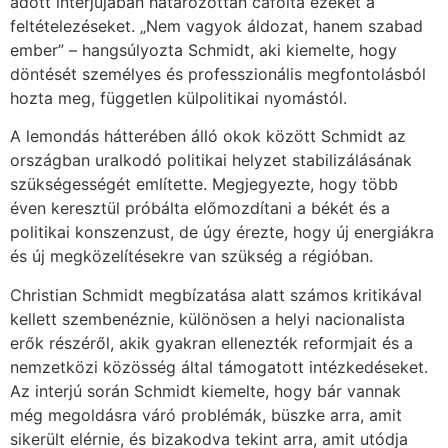
adott interjújában határozottan cáfolta ezeket a
feltételezéseket. „Nem vagyok áldozat, hanem szabad
ember” – hangsúlyozta Schmidt, aki kiemelte, hogy
döntését személyes és professzionális megfontolásból
hozta meg, független külpolitikai nyomástól.
A lemondás hátterében álló okok között Schmidt az
országban uralkodó politikai helyzet stabilizálásának
szükségességét említette. Megjegyezte, hogy több
éven keresztül próbálta előmozdítani a békét és a
politikai konszenzust, de úgy érezte, hogy új energiákra
és új megközelítésekre van szükség a régióban.
Christian Schmidt megbízatása alatt számos kritikával
kellett szembenéznie, különösen a helyi nacionalista
erők részéről, akik gyakran ellenezték reformjait és a
nemzetközi közösség által támogatott intézkedéseket.
Az interjú során Schmidt kiemelte, hogy bár vannak
még megoldásra váró problémák, büszke arra, amit
sikerült elérnie, és bizakodva tekint arra, amit utódja