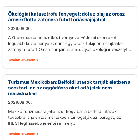
Ökológiai katasztrófa fenyeget: dől az olaj az orosz
árnyékflotta zátonyra futott óriáshajójából
2026.08.06.
A Greenpeace nemzetközi környezetvédelmi szervezet
legújabb közleménye szerint egy orosz tulajdonú olajtanker
zátonyra futott Omán partjainál, ami súlyos ökológiai veszélyt...
Tovább olvasom »
Turizmus Mexikóban: Belföldi utasok tartják életben a
szektort, de az aggódásra okot adó jelek nem
maradnak el
2026.08.06.
Mexikó turizmusára jellemző, hogy bár a belföldi utazók
továbbra is jelentős mértékben támogatják az iparágat, az
INEGI legfrissebb jelentése, mely...
Tovább olvasom »