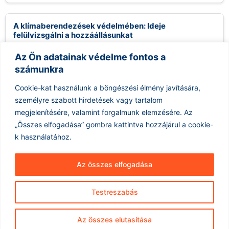
A klímaberendezések védelmében: Ideje
felülvizsgálni a hozzáállásunkat
2026.08.06.
Az Ön adatainak védelme fontos a
A klímaberendezések használata sokak számára
számunkra
ellentmondásos kérdést jelent, különösen a környezettudatos
közösségekben. Gyakran hallani kritikákat, melyek szerint a
Cookie-kat használunk a böngészési élmény javítására,
légkondicionálók felesleges...
személyre szabott hirdetések vagy tartalom
Tovább olvasom »
megjelenítésére, valamint forgalmunk elemzésére.
Az
„Összes elfogadása” gombra kattintva hozzájárul a cookie-
k használatához.
Az összes elfogadása
Testreszabás
Hírarchívum
Impresszum
ÁSZF
Az összes elutasítása
Adatkezelés