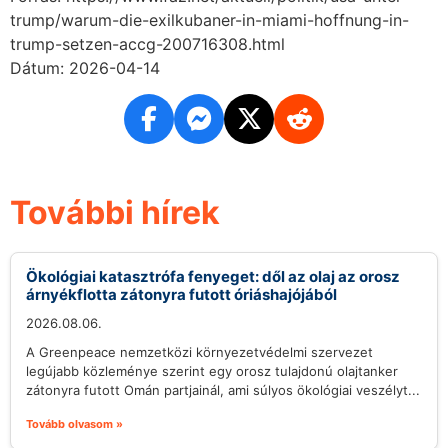
trump/warum-die-exilkubaner-in-miami-hoffnung-in-
trump-setzen-accg-200716308.html
Dátum: 2026-04-14
További hírek
Ökológiai katasztrófa fenyeget: dől az olaj az orosz
árnyékflotta zátonyra futott óriáshajójából
2026.08.06.
A Greenpeace nemzetközi környezetvédelmi szervezet
legújabb közleménye szerint egy orosz tulajdonú olajtanker
zátonyra futott Omán partjainál, ami súlyos ökológiai veszélyt...
Tovább olvasom »