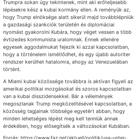
Trumpra sokan úgy tekintenek, mint aki erőteljesebb
lépésekre kész a kubai kormány ellen. A reményük az,
hogy Trump elnöksége alatt sikerül majd továbblépniük
a gazdasági szankciók területén és diplomáciai
nyomást gyakorolni Kubára, hogy véget vessen a több
évtizedes kommunista uralomnak. Ennek ellenére
egyesek aggodalmukat fejezik ki azzal kapcsolatban,
hogy a történelem ismétlődhet, és egy újabb autoriter
rendszer kerülhet hatalomra, ahogy az Venezuelában
történt.
A Miami kubai közössége továbbra is aktívan figyeli az
amerikai politikai mozgásokat és szoros kapcsolatban
van a kubai disszidensekkel. Bár a vélemények
megoszlanak Trump megközelítésével kapcsolatban, a
közösség tagjainak többsége egyetért abban, hogy
minden lehetséges lépést meg kell tenniük annak
érdekében, hogy elősegítsék a változásokat Kubában.
Forrás: https://www.faz.net/aktuell/politik/usa-unter-