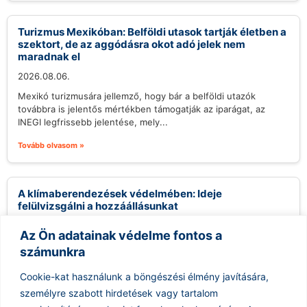
Turizmus Mexikóban: Belföldi utasok tartják életben a
szektort, de az aggódásra okot adó jelek nem
maradnak el
2026.08.06.
Mexikó turizmusára jellemző, hogy bár a belföldi utazók
továbbra is jelentős mértékben támogatják az iparágat, az
INEGI legfrissebb jelentése, mely...
Tovább olvasom »
A klímaberendezések védelmében: Ideje
felülvizsgálni a hozzáállásunkat
2026.08.06.
Az Ön adatainak védelme fontos a
A klímaberendezések használata sokak számára
számunkra
ellentmondásos kérdést jelent, különösen a környezettudatos
közösségekben. Gyakran hallani kritikákat, melyek szerint a
Cookie-kat használunk a böngészési élmény javítására,
légkondicionálók felesleges...
személyre szabott hirdetések vagy tartalom