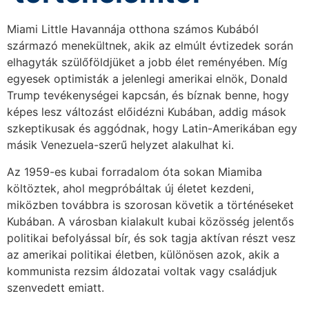
Miami Little Havannája otthona számos Kubából
származó menekültnek, akik az elmúlt évtizedek során
elhagyták szülőföldjüket a jobb élet reményében. Míg
egyesek optimisták a jelenlegi amerikai elnök, Donald
Trump tevékenységei kapcsán, és bíznak benne, hogy
képes lesz változást előidézni Kubában, addig mások
szkeptikusak és aggódnak, hogy Latin-Amerikában egy
másik Venezuela-szerű helyzet alakulhat ki.
Az 1959-es kubai forradalom óta sokan Miamiba
költöztek, ahol megpróbáltak új életet kezdeni,
miközben továbbra is szorosan követik a történéseket
Kubában. A városban kialakult kubai közösség jelentős
politikai befolyással bír, és sok tagja aktívan részt vesz
az amerikai politikai életben, különösen azok, akik a
kommunista rezsim áldozatai voltak vagy családjuk
szenvedett emiatt.