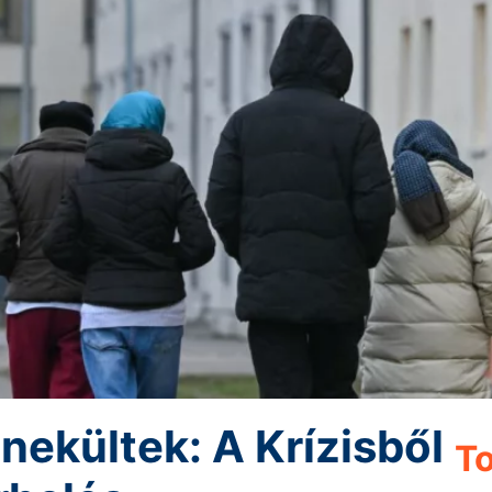
kültek: A Krízisből
To