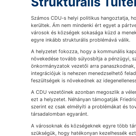
Strukturális Túlte
Számos CDU-s helyi politikus hangoztatja, ho
kerültek. Ám nem mindenki ért egyet a pártvez
városok és községek sokasága küzd a menekül
egyre inkább strukturális problémává válik.
A helyzetet fokozza, hogy a kommunális kap
növekedése tovább súlyosbítja a pénzügyi, szo
önkormányzatok vezetői arra panaszkodnak,
integrációjuk is nehezen menedzselhető feladat
feszültségek is növekednek az idegenellenes
A CDU vezetőinek azonban megoszlik a vélem
ezt a helyzetet. Néhányan támogatják Friedri
szerint ez csak elmélyíti a problémákat és t
társadalomban egyaránt.
A városoknak és községeknek egyre több támo
szükségük, hogy hatékonyan kezelhessék ezt 