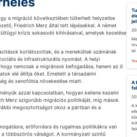
rhelés
Tu
él
gy a migráció következtében túlterhelt helyzetbe
je
ető, Friedrich Merz által tett lépésekkel. A német
20
tügyi krízis sokasodó kihívásaival, amelyek kezelése
Me
to
az
acitások korlátozottak, és a menekültek számának
ciális és infrastrukturális nyomást. A helyi
To
 hogy nemcsak a migránsok befogadása, hanem az ő
ok elé állítja őket. Emellett a társadalmi
ség és xenofóbia növekedése miatt.
A 
fe
ényük azzal kapcsolatban, hogyan kellene kezelni
20
ch Merz szigorúbb migrációs politikáját, míg mások
A 
ovábbi megosztottságot okoz a pártban és a
el
kö
kr
gatásra, erőforrásra és rugalmas politikákra van
fel
a többszörös válságot. A kormányzati szintű