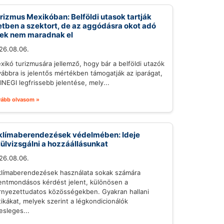
rizmus Mexikóban: Belföldi utasok tartják
etben a szektort, de az aggódásra okot adó
lek nem maradnak el
26.08.06.
xikó turizmusára jellemző, hogy bár a belföldi utazók
vábbra is jelentős mértékben támogatják az iparágat,
 INEGI legfrissebb jelentése, mely...
vább olvasom »
klímaberendezések védelmében: Ideje
lülvizsgálni a hozzáállásunkat
26.08.06.
klímaberendezések használata sokak számára
lentmondásos kérdést jelent, különösen a
rnyezettudatos közösségekben. Gyakran hallani
itikákat, melyek szerint a légkondicionálók
esleges...