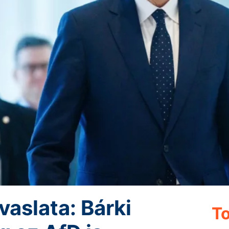
vaslata: Bárki
To