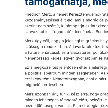
támogathatja, még
Friedrich Merz, a német Kereszténydemokrata 
kezdeményezéssel állt elő, ami a migrációs pol
szerint nem számít, ki támogatja az intézked
szavazatai is elfogadhatók lennének a Bunde
Merz úgy véli, hogy a jelenlegi migrációs hel
szükség a rendszerben. A javaslatok között s
a határellenőrzések és a visszatérési politik
Németország képes legyen gyorsabban és hat
Ez a megközelítés jelentősen eltér a jelenlegi
a politikai spektrum minden szegletében. A
érzékeny téma Németországban, ahol a párt g
migráció kérdésében.
Merz azonban úgy tűnik, kész arra, hogy pr
minden lehetséges támogató előtt, beleértve a
nézetkülönbségei vannak. Ez a stratégia rész