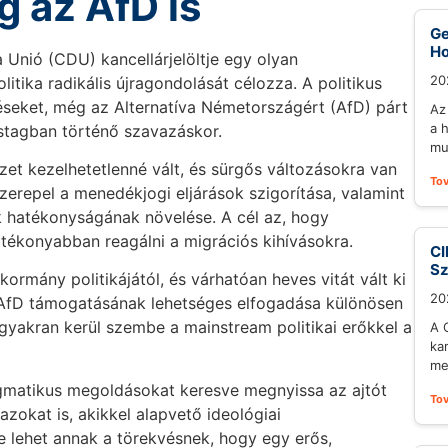
 az AfD is
Ge
Ho
Unió (CDU) kancellárjelöltje egy olyan
20
itika radikális újragondolását célozza. A politikus
éseket, még az Alternatíva Németországért (AfD) párt
Az
a 
stagban történő szavazáskor.
mu
yzet kezelhetetlenné vált, és sürgős változásokra van
To
zerepel a menedékjogi eljárások szigorítása, valamint
ák hatékonyságának növelése. A cél az, hogy
ékonyabban reagálni a migrációs kihívásokra.
CI
S
 kormány politikájától, és várhatóan heves vitát vált ki
20
z AfD támogatásának lehetséges elfogadása különösen
yakran kerül szembe a mainstream politikai erőkkel a
A 
ka
me
agmatikus megoldásokat keresve megnyissa az ajtót
To
zokat is, akikkel alapvető ideológiai
e lehet annak a törekvésnek, hogy egy erős,