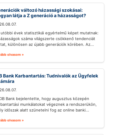
nerációk változó házassági szokásai:
gyan látja a Z generáció a házasságot?
26.08.07.
 utóbbi évek statisztikái egyértelmű képet mutatnak:
házasságok száma világszerte csökkenő tendenciát
tat, különösen az újabb generációk körében. Az...
vább olvasom »
B Bank Karbantartás: Tudnivalók az Ügyfelek
zámára
26.08.07.
CIB Bank bejelentette, hogy augusztus közepén
rbantartási munkálatokat végeznek a rendszerükön,
ly időszak alatt szünetelni fog az online banki...
vább olvasom »