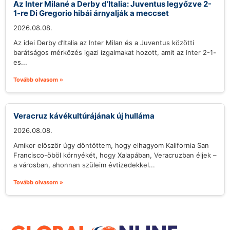
Az Inter Milané a Derby d’Italia: Juventus legyőzve 2-
1-re Di Gregorio hibái árnyalják a meccset
2026.08.08.
Az idei Derby d’Italia az Inter Milan és a Juventus közötti
barátságos mérkőzés igazi izgalmakat hozott, amit az Inter 2-1-
es...
Tovább olvasom »
Veracruz kávékultúrájának új hulláma
2026.08.08.
Amikor először úgy döntöttem, hogy elhagyom Kalifornia San
Francisco-öböl környékét, hogy Xalapában, Veracruzban éljek –
a városban, ahonnan szüleim évtizedekkel...
Tovább olvasom »