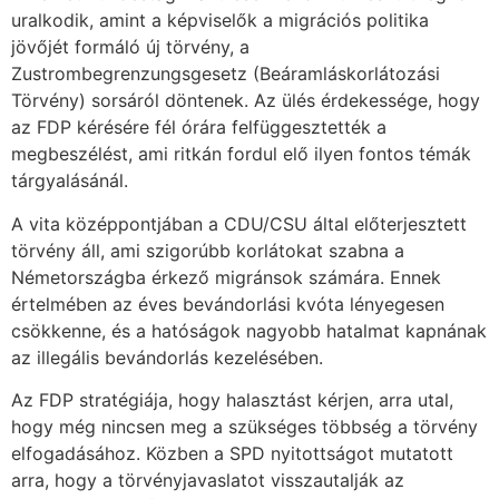
uralkodik, amint a képviselők a migrációs politika
jövőjét formáló új törvény, a
Zustrombegrenzungsgesetz (Beáramláskorlátozási
Törvény) sorsáról döntenek. Az ülés érdekessége, hogy
az FDP kérésére fél órára felfüggesztették a
megbeszélést, ami ritkán fordul elő ilyen fontos témák
tárgyalásánál.
A vita középpontjában a CDU/CSU által előterjesztett
törvény áll, ami szigorúbb korlátokat szabna a
Németországba érkező migránsok számára. Ennek
értelmében az éves bevándorlási kvóta lényegesen
csökkenne, és a hatóságok nagyobb hatalmat kapnának
az illegális bevándorlás kezelésében.
Az FDP stratégiája, hogy halasztást kérjen, arra utal,
hogy még nincsen meg a szükséges többség a törvény
elfogadásához. Közben a SPD nyitottságot mutatott
arra, hogy a törvényjavaslatot visszautalják az