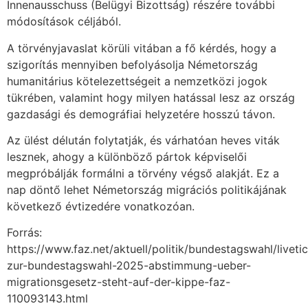
Innenausschuss (Belügyi Bizottság) részére további
módosítások céljából.
A törvényjavaslat körüli vitában a fő kérdés, hogy a
szigorítás mennyiben befolyásolja Németország
humanitárius kötelezettségeit a nemzetközi jogok
tükrében, valamint hogy milyen hatással lesz az ország
gazdasági és demográfiai helyzetére hosszú távon.
Az ülést délután folytatják, és várhatóan heves viták
lesznek, ahogy a különböző pártok képviselői
megpróbálják formálni a törvény végső alakját. Ez a
nap döntő lehet Németország migrációs politikájának
következő évtizedére vonatkozóan.
Forrás:
https://www.faz.net/aktuell/politik/bundestagswahl/livetic
zur-bundestagswahl-2025-abstimmung-ueber-
migrationsgesetz-steht-auf-der-kippe-faz-
110093143.html