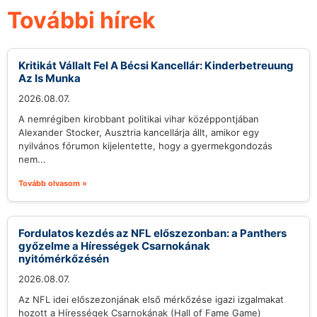
További hírek
Kritikát Vállalt Fel A Bécsi Kancellár: Kinderbetreuung
Az Is Munka
2026.08.07.
A nemrégiben kirobbant politikai vihar középpontjában
Alexander Stocker, Ausztria kancellárja állt, amikor egy
nyilvános fórumon kijelentette, hogy a gyermekgondozás
nem...
Tovább olvasom »
Fordulatos kezdés az NFL előszezonban: a Panthers
győzelme a Hírességek Csarnokának
nyitómérkőzésén
2026.08.07.
Az NFL idei előszezonjának első mérkőzése igazi izgalmakat
hozott a Hírességek Csarnokának (Hall of Fame Game)