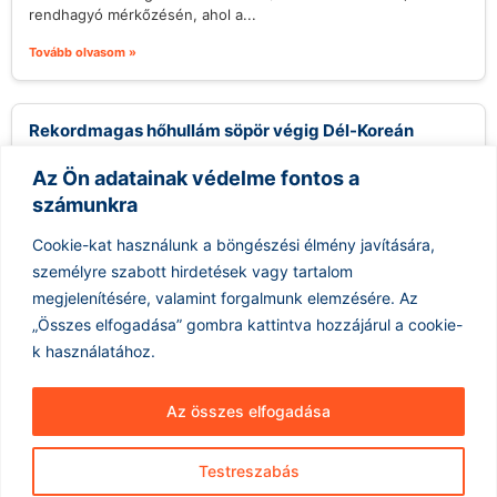
rendhagyó mérkőzésén, ahol a...
Tovább olvasom »
Rekordmagas hőhullám söpör végig Dél-Koreán
2026.08.07.
Az Ön adatainak védelme fontos a
Dél-Koreát jelenleg egy példátlan hőhullám sújtja, amely
számunkra
rekordmagas hőmérsékleteket eredményez az országban. A
korábbi hőmérsékleti rekordokat megdöntve, a hőmérők
Cookie-kat használunk a böngészési élmény javítására,
higanyszála...
személyre szabott hirdetések vagy tartalom
Tovább olvasom »
megjelenítésére, valamint forgalmunk elemzésére.
Az
„Összes elfogadása” gombra kattintva hozzájárul a cookie-
k használatához.
Az összes elfogadása
Testreszabás
Hírarchívum
Impresszum
ÁSZF