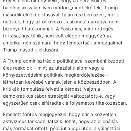
Egyes elemzők úgy vélik, hogy a liberálisok és
baloldaliak valamilyen módon „megbékéltek” Trump
második elnöki ciklusával, talán részben azért, mert
rájöttek, hogy az őt övező „fasizmus” narratíva nem
bizonyult hatékonynak. A Fasizmus, mint rettegés
forrása, úgy tűnik, nem volt eléggé meggyőző az
amerikai nép számára, hogy fenntartsák a mozgalmat
Trump második ciklusára.
A Trump adminisztráció politikájával szembeni kezdeti
éles reakciók – mint az utazási tilalom vagy a
környezetvédelmi politikák megkérdőjelezése –
láthatóan kevésbé vannak jelen a közbeszédben. A
kritikák tompulása felveti a kérdést, vajon a
demokratikus tábor stratégiát változtatott-e, vagy
egyszerűen csak elfáradtak a folyamatos tiltakozásban.
Emellett fontos megjegyezni, hogy bár a közvetlen
aktivizmus lankadni látszik, lehet, hogy az ellenállás
más formákat öltött, például a jogi úton, a választási