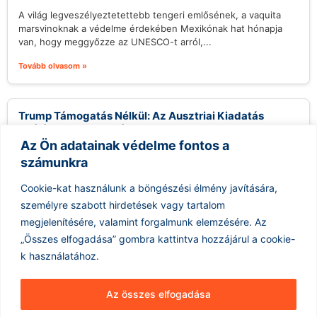
A világ legveszélyeztetettebb tengeri emlősének, a vaquita
marsvinoknak a védelme érdekében Mexikónak hat hónapja
van, hogy meggyőzze az UNESCO-t arról,...
Tovább olvasom »
Trump Támogatás Nélkül: Az Ausztriai Kiadatás
Szélén a Tate Testvérek
Az Ön adatainak védelme fontos a
2026.08.05.
számunkra
Andrew Tate, akit gyakran összefüggésbe hoznak az
erőszakos nőellenességgel és a macho ideológiával, valamint
Cookie-kat használunk a böngészési élmény javítására,
öccse Tristan már nem számíthatnak az...
személyre szabott hirdetések vagy tartalom
Tovább olvasom »
megjelenítésére, valamint forgalmunk elemzésére.
Az
„Összes elfogadása” gombra kattintva hozzájárul a cookie-
k használatához.
Az összes elfogadása