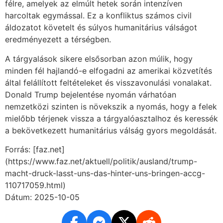
félre, amelyek az elmúlt hetek során intenzíven
harcoltak egymással. Ez a konfliktus számos civil
áldozatot követelt és súlyos humanitárius válságot
eredményezett a térségben.
A tárgyalások sikere elsősorban azon múlik, hogy
minden fél hajlandó-e elfogadni az amerikai közvetítés
által felállított feltételeket és visszavonulási vonalakat.
Donald Trump bejelentése nyomán várhatóan
nemzetközi szinten is növekszik a nyomás, hogy a felek
mielőbb térjenek vissza a tárgyalóasztalhoz és keressék
a bekövetkezett humanitárius válság gyors megoldását.
Forrás: [faz.net]
(https://www.faz.net/aktuell/politik/ausland/trump-
macht-druck-lasst-uns-das-hinter-uns-bringen-accg-
110717059.html)
Dátum: 2025-10-05