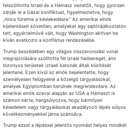
felszólította Izrael és a Hamasz vezetőit, hogy gyorsan
zárják le a Gázai konfliktust, figyelmeztetve, hogy
„nincs türelme a késlekedésre.” Az amerikai elnök
kijelentéseit követően, amelyeket egy sajtótájékoztatón
tett, egyértelművé vált, hogy Washington aktívan be
kíván avatkozni a konfliktus rendezésébe.
Trump beszédében egy világos visszavonulási vonal
megrajzolására szólította fel Izrael hadseregét, ami
bizonyos területek izraeli katonák általi kiürítését
jelentené. Ezen kívül az elnök bejelentette, hogy
személyesen felügyelné a közelgő tárgyalásokat,
amelyek Egyiptomban kerülnek megrendezésre. Az
amerikai elnök szavai alapján az USA a Hamaszt is
számon kérte, hangsúlyozva, hogy bármilyen
késedelem vagy tárgyalásokat akadályozó lépés súlyos
következményekkel járna számukra.
Trump ezzel a lépéssel jelentős nyomást helyez mindkét