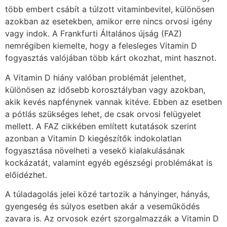
több embert csábít a túlzott vitaminbevitel, különösen
azokban az esetekben, amikor erre nincs orvosi igény
vagy indok. A Frankfurti Általános újság (FAZ)
nemrégiben kiemelte, hogy a felesleges Vitamin D
fogyasztás valójában több kárt okozhat, mint hasznot.
A Vitamin D hiány valóban problémát jelenthet,
különösen az idősebb korosztályban vagy azokban,
akik kevés napfénynek vannak kitéve. Ebben az esetben
a pótlás szükséges lehet, de csak orvosi felügyelet
mellett. A FAZ cikkében említett kutatások szerint
azonban a Vitamin D kiegészítők indokolatlan
fogyasztása növelheti a vesekő kialakulásának
kockázatát, valamint egyéb egészségi problémákat is
előidézhet.
A túladagolás jelei közé tartozik a hányinger, hányás,
gyengeség és súlyos esetben akár a veseműködés
zavara is. Az orvosok ezért szorgalmazzák a Vitamin D