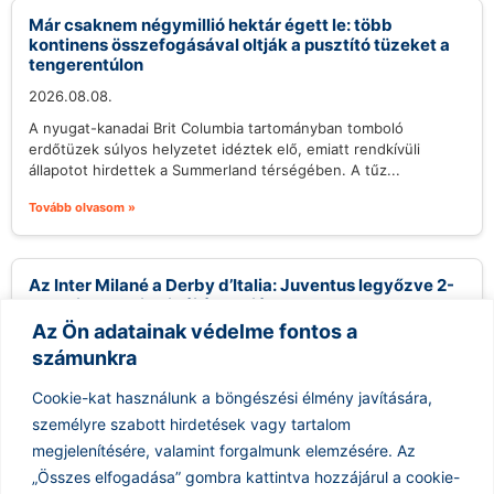
Már csaknem négymillió hektár égett le: több
kontinens összefogásával oltják a pusztító tüzeket a
tengerentúlon
2026.08.08.
A nyugat-kanadai Brit Columbia tartományban tomboló
erdőtüzek súlyos helyzetet idéztek elő, emiatt rendkívüli
állapotot hirdettek a Summerland térségében. A tűz...
Tovább olvasom »
Az Inter Milané a Derby d’Italia: Juventus legyőzve 2-
1-re Di Gregorio hibái árnyalják a meccset
Az Ön adatainak védelme fontos a
2026.08.08.
számunkra
Az idei Derby d’Italia az Inter Milan és a Juventus közötti
barátságos mérkőzés igazi izgalmakat hozott, amit az Inter 2-1-
Cookie-kat használunk a böngészési élmény javítására,
es...
személyre szabott hirdetések vagy tartalom
Tovább olvasom »
megjelenítésére, valamint forgalmunk elemzésére.
Az
„Összes elfogadása” gombra kattintva hozzájárul a cookie-