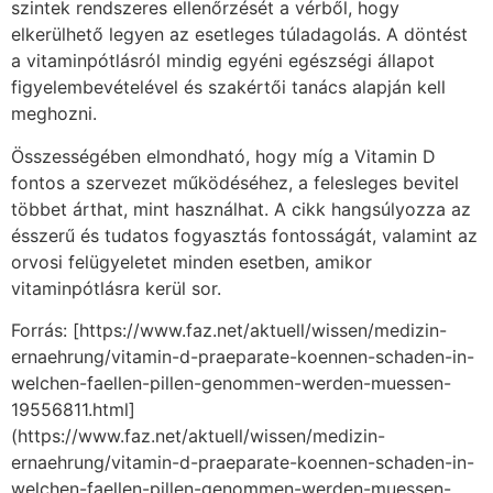
szintek rendszeres ellenőrzését a vérből, hogy
elkerülhető legyen az esetleges túladagolás. A döntést
a vitaminpótlásról mindig egyéni egészségi állapot
figyelembevételével és szakértői tanács alapján kell
meghozni.
Összességében elmondható, hogy míg a Vitamin D
fontos a szervezet működéséhez, a felesleges bevitel
többet árthat, mint használhat. A cikk hangsúlyozza az
ésszerű és tudatos fogyasztás fontosságát, valamint az
orvosi felügyeletet minden esetben, amikor
vitaminpótlásra kerül sor.
Forrás: [https://www.faz.net/aktuell/wissen/medizin-
ernaehrung/vitamin-d-praeparate-koennen-schaden-in-
welchen-faellen-pillen-genommen-werden-muessen-
19556811.html]
(https://www.faz.net/aktuell/wissen/medizin-
ernaehrung/vitamin-d-praeparate-koennen-schaden-in-
welchen-faellen-pillen-genommen-werden-muessen-