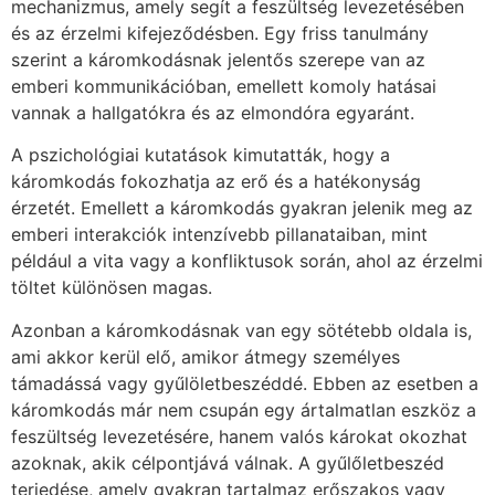
mechanizmus, amely segít a feszültség levezetésében
és az érzelmi kifejeződésben. Egy friss tanulmány
szerint a káromkodásnak jelentős szerepe van az
emberi kommunikációban, emellett komoly hatásai
vannak a hallgatókra és az elmondóra egyaránt.
A pszichológiai kutatások kimutatták, hogy a
káromkodás fokozhatja az erő és a hatékonyság
érzetét. Emellett a káromkodás gyakran jelenik meg az
emberi interakciók intenzívebb pillanataiban, mint
például a vita vagy a konfliktusok során, ahol az érzelmi
töltet különösen magas.
Azonban a káromkodásnak van egy sötétebb oldala is,
ami akkor kerül elő, amikor átmegy személyes
támadássá vagy gyűlöletbeszéddé. Ebben az esetben a
káromkodás már nem csupán egy ártalmatlan eszköz a
feszültség levezetésére, hanem valós károkat okozhat
azoknak, akik célpontjává válnak. A gyűlőletbeszéd
terjedése, amely gyakran tartalmaz erőszakos vagy