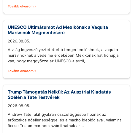
Tovább olvasom »
UNESCO Ultimátumot Ad Mexikónak a Vaquita
Marsvinok Megmentésére
2026.08.05.
A világ legveszélyeztetettebb tengeri emlősének, a vaquita
marsvinoknak a védelme érdekében Mexikónak hat hónapja
van, hogy meggyőzze az UNESCO-t arról,...
Tovább olvasom »
Trump Támogatás Nélkül: Az Ausztriai Kiadatás
Szélén a Tate Testvérek
2026.08.05.
Andrew Tate, akit gyakran összefüggésbe hoznak az
erőszakos nőellenességgel és a macho ideológiával, valamint
öccse Tristan már nem számíthatnak az...