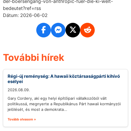
der-boersengang-von-anthropic-fuer-die-ki-welt-
bedeutet?ref=rss
Dátum: 2026-06-02
További hírek
Régi-új reménység: A hawaii köztársaságpárti kihívó
esélyei
2026.08.09.
Gary Cordery, aki egy helyi építőipari vállalkozóból vált
politikussá, megnyerte a Republikánus Párt hawaii kormányzói
jelölését, és most a demokrata...
Tovább olvasom »