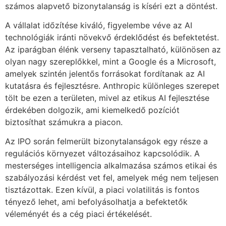
számos alapvető bizonytalanság is kíséri ezt a döntést.
A vállalat időzítése kiváló, figyelembe véve az AI
technológiák iránti növekvő érdeklődést és befektetést.
Az iparágban élénk verseny tapasztalható, különösen az
olyan nagy szereplőkkel, mint a Google és a Microsoft,
amelyek szintén jelentős forrásokat fordítanak az AI
kutatásra és fejlesztésre. Anthropic különleges szerepet
tölt be ezen a területen, mivel az etikus AI fejlesztése
érdekében dolgozik, ami kiemelkedő pozíciót
biztosíthat számukra a piacon.
Az IPO során felmerült bizonytalanságok egy része a
regulációs környezet változásaihoz kapcsolódik. A
mesterséges intelligencia alkalmazása számos etikai és
szabályozási kérdést vet fel, amelyek még nem teljesen
tisztázottak. Ezen kívül, a piaci volatilitás is fontos
tényező lehet, ami befolyásolhatja a befektetők
véleményét és a cég piaci értékelését.