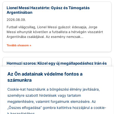
Lionel Messi Hazatérte: Gyász és Támogatás
Argentínában
2026.08.09.
Futball világcsillag, Lionel Messi gyászol: édesapja, Jorge
Messi elhunytát követően a futballista a hétvégén visszatért
Argentínába családjával. Az esemény nemcsak...
Tovább olvasom »
Hormuzi szoros: Közel egy új megállapodáshoz Irán és
Omán
Az Ön adatainak védelme fontos a
2026.08.09.
számunkra
Irán közel áll egy új megállapodás aláírásához Ománnal, amely
egy új tengeri tranzitútvonalat hozna létre a Hormuzi-
Cookie-kat használunk a böngészési élmény javítására,
szorosban. Abbas Araghchi iráni...
személyre szabott hirdetések vagy tartalom
Tovább olvasom »
megjelenítésére, valamint forgalmunk elemzésére.
Az
„Összes elfogadása” gombra kattintva hozzájárul a cookie-
k használatához.