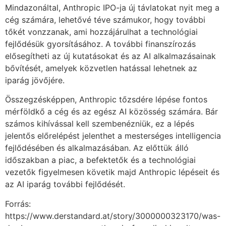
Mindazonáltal, Anthropic IPO-ja új távlatokat nyit meg a
cég számára, lehetővé téve számukor, hogy további
tőkét vonzzanak, ami hozzájárulhat a technológiai
fejlődésük gyorsításához. A további finanszírozás
elősegítheti az új kutatásokat és az AI alkalmazásainak
bővítését, amelyek közvetlen hatással lehetnek az
iparág jövőjére.
Összegzésképpen, Anthropic tőzsdére lépése fontos
mérföldkő a cég és az egész AI közösség számára. Bár
számos kihívással kell szembenézniük, ez a lépés
jelentős előrelépést jelenthet a mesterséges intelligencia
fejlődésében és alkalmazásában. Az előttük álló
időszakban a piac, a befektetők és a technológiai
vezetők figyelmesen követik majd Anthropic lépéseit és
az AI iparág további fejlődését.
Forrás:
https://www.derstandard.at/story/3000000323170/was-