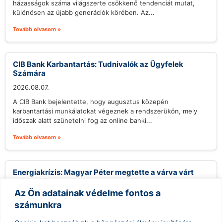
házasságok száma világszerte csökkenő tendenciát mutat,
különösen az újabb generációk körében. Az...
Tovább olvasom »
CIB Bank Karbantartás: Tudnivalók az Ügyfelek
Számára
2026.08.07.
A CIB Bank bejelentette, hogy augusztus közepén
karbantartási munkálatokat végeznek a rendszerükön, mely
időszak alatt szünetelni fog az online banki...
Tovább olvasom »
Energiakrízis: Magyar Péter megtette a várva várt
bejelentést
Az Ön adatainak védelme fontos a
2026.08.07.
számunkra
A közelmúltban fokozódó szárazság és az energiapiacok
ingadozásai komoly aggodalmakat szültek Magyarországon,