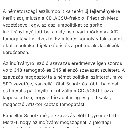
A németországi aszilumpolitika terén új fejleményekre
került sor, miután a CDU/CSU-frakció, Friedrich Merz
vezetésével, egy, az aszilumpolitikát szigorító
indítványt nyújtott be, amely nem várt módon az AfD
támogatását is élvezte. Ez a lépés komoly vitákra adott
okot a politikai tájékozódás és a potenciális koalíciók
kérdésében.
Az indítványról szóló szavazás eredménye igen szoros
volt: 348 támogató és 345 ellenző szavazat született. A
szavazás megosztotta a német politikai színteret, mivel
SPD vezetője, Kancellár Olaf Scholz és többi baloldali
és liberális párt nyíltan kritizálta a CDU/CSU-t azzal
kapcsolatban, hogy a társadalmilag és politikailag
megosztó AfD-től kaptak támogatást.
Kancellár Scholz még a szavazás előtt figyelmeztette
Merz-t, hogy az indítvány megszegheti a jelenlegi