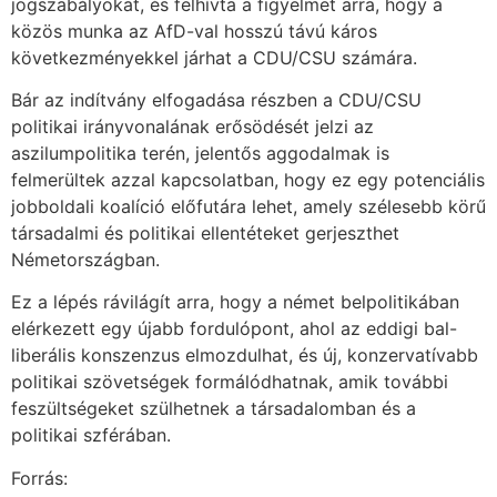
jogszabályokat, és felhívta a figyelmet arra, hogy a
közös munka az AfD-val hosszú távú káros
következményekkel járhat a CDU/CSU számára.
Bár az indítvány elfogadása részben a CDU/CSU
politikai irányvonalának erősödését jelzi az
aszilumpolitika terén, jelentős aggodalmak is
felmerültek azzal kapcsolatban, hogy ez egy potenciális
jobboldali koalíció előfutára lehet, amely szélesebb körű
társadalmi és politikai ellentéteket gerjeszthet
Németországban.
Ez a lépés rávilágít arra, hogy a német belpolitikában
elérkezett egy újabb fordulópont, ahol az eddigi bal-
liberális konszenzus elmozdulhat, és új, konzervatívabb
politikai szövetségek formálódhatnak, amik további
feszültségeket szülhetnek a társadalomban és a
politikai szférában.
Forrás: