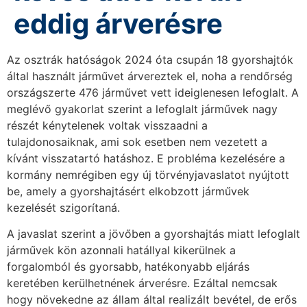
eddig árverésre
Az osztrák hatóságok 2024 óta csupán 18 gyorshajtók
által használt járművet árvereztek el, noha a rendőrség
országszerte 476 járművet vett ideiglenesen lefoglalt. A
meglévő gyakorlat szerint a lefoglalt járművek nagy
részét kénytelenek voltak visszaadni a
tulajdonosaiknak, ami sok esetben nem vezetett a
kívánt visszatartó hatáshoz. E probléma kezelésére a
kormány nemrégiben egy új törvényjavaslatot nyújtott
be, amely a gyorshajtásért elkobzott járművek
kezelését szigorítaná.
A javaslat szerint a jövőben a gyorshajtás miatt lefoglalt
járművek kön azonnali hatállyal kikerülnek a
forgalomból és gyorsabb, hatékonyabb eljárás
keretében kerülhetnének árverésre. Ezáltal nemcsak
hogy növekedne az állam által realizált bevétel, de erős