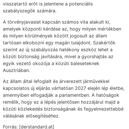
visszatartó erőt is jelentene a potenciális
szabályszegők számára.
A törvényjavaslat kapcsán számos vita alakult ki,
amelyek központi kérdése az, hogy milyen mértékben
és milyen körülmények között jogosult az állam
tartósan elkobozni egy magán tulajdont. Szakértők
szerint az új szabályozás hatékony eszköz lehet a
közúti biztonság javítására, mivel a gyorshajtás az
egyik vezető okozója a közúti baleseteknek
Ausztriában.
Az állam által lefoglalt és árverezett járművekkel
kapcsolatos új eljárás várhatóan 2027 elején lép életbe,
amennyiben elfogadják a parlamentben. A hatóságok
remélik, hogy ez a lépés jelentősen hozzájárul majd a
közúti közlekedés biztonságának és fegyelmezettebbé
válásának elősegítéséhez.
Forrás: [derstandard.at]