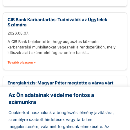
CIB Bank Karbantartás: Tudnivalók az Ügyfelek
Számára
2026.08.07.
A CIB Bank bejelentette, hogy augusztus közepén
karbantartási munkálatokat végeznek a rendszerükön, mely
időszak alatt szünetelni fog az online banki...
Tovább olvasom »
Energiakrízis: Magyar Péter megtette a várva várt
bejelentést
Az Ön adatainak védelme fontos a
2026.08.07.
számunkra
A közelmúltban fokozódó szárazság és az energiapiacok
ingadozásai komoly aggodalmakat szültek Magyarországon,
Cookie-kat használunk a böngészési élmény javítására,
különösen ami a Paksi Atomerőmű működését illeti. Magyar...
személyre szabott hirdetések vagy tartalom
Tovább olvasom »
megjelenítésére, valamint forgalmunk elemzésére.
Az