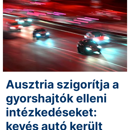
Ausztria szigorítja a
gyorshajtók elleni
intézkedéseket:
kevés autó került