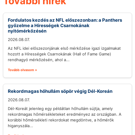
További hírek
Fordulatos kezdés az NFL előszezonban: a Panthers
győzelme a Hírességek Csarnokának
nyitómérkőzésén
2026.08.07.
Az NFL idei előszezonjának első mérkőzése igazi izgalmakat
hozott a Hírességek Csarnokának (Hall of Fame Game)
rendhagyó mérkőzésén, ahol a...
Tovább olvasom »
Rekordmagas hőhullám söpör végig Dél-Koreán
2026.08.07.
Dél-Koreát jelenleg egy példátlan hőhullám sújtja, amely
rekordmagas hőmérsékleteket eredményez az országban. A
korábbi hőmérsékleti rekordokat megdöntve, a hőmérők
higanyszála...