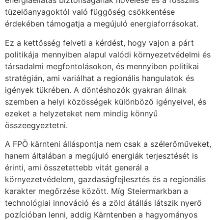
energiaellátás biztonságának növelése és a fosszilis
tüzelőanyagoktól való függőség csökkentése
érdekében támogatja a megújuló energiaforrásokat.
Ez a kettősség felveti a kérdést, hogy vajon a párt
politikája mennyiben alapul valódi környezetvédelmi és
társadalmi megfontolásokon, és mennyiben politikai
stratégián, ami variálhat a regionális hangulatok és
igények tükrében. A döntéshozók gyakran állnak
szemben a helyi közösségek különböző igényeivel, és
ezeket a helyzeteket nem mindig könnyű
összeegyeztetni.
A FPÖ kärnteni álláspontja nem csak a szélerőműveket,
hanem általában a megújuló energiák terjesztését is
érinti, ami összetettebb vitát generál a
környezetvédelem, gazdaságfejlesztés és a regionális
karakter megőrzése között. Míg Steiermarkban a
technológiai innováció és a zöld átállás látszik nyerő
pozícióban lenni, addig Kärntenben a hagyományos