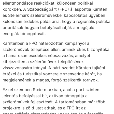
ellentmondásos reakciókat, különösen politikai
körökben. A Szabadságpárt (FPÖ) álláspontja Kärnten
és Steiermark szélerőművekkel kapcsolatos ügyében
különösen érdekes példa arra, hogy a regionális politikai
prioritások hogyan befolyásolhatják a megújuló
energiák támogatását.
Kärntenben a FPÖ határozottan kampányol a
szélerőművek telepítése ellen, aminek ékes bizonyítéka
a hamarosan esedékes népszavazás, amelyet
kifejezetten a szélerőművek telepítésének
visszavonására irányul. A párt szerint Kärnten tájképi
értékei és turisztikai vonzereje szenvedne kárát, ha
megjelennének a magas, forgó szélkerék tornyok.
Ezzel szemben Steiermarkban, ahol a párt szintén
jelentős befolyással bír, aktívan támogatja a
szélerőművek fejlesztését. A tartományban már több
projektre is zöld utat adtak, és a FPÖ itt az