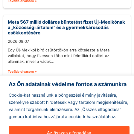
Tovább olvasom »
Meta 567 millió dolláros büntetést fizet Új-Mexikónak
a „közösségi ártalom” és a gyermekkárosodás
csökkentésére
2026.08.07.
Egy Új-Mexikói bíró csütörtökön arra kötelezte a Meta
vállalatot, hogy fizessen több mint félmilliárd dollárt az
államnak, mivel a vádak...
Tovább olvasom »
Az Ön adatainak védelme fontos a számunkra
Cookie-kat használunk a böngészési élmény javítására,
személyre szabott hirdetések vagy tartalom megjelenítésére,
valamint forgalmunk elemzésére.
Az „Összes elfogadása”
gombra kattintva hozzájárul a cookie-k használatához.
Hírarchívum
Impresszum
ÁSZF
Az összes elfogadása