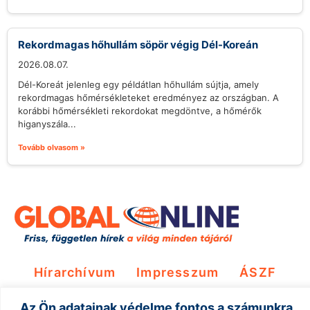
Rekordmagas hőhullám söpör végig Dél-Koreán
2026.08.07.
Dél-Koreát jelenleg egy példátlan hőhullám sújtja, amely
rekordmagas hőmérsékleteket eredményez az országban. A
korábbi hőmérsékleti rekordokat megdöntve, a hőmérők
higanyszála...
Tovább olvasom »
Hírarchívum
Impresszum
ÁSZF
Adatkezelés
Az Ön adatainak védelme fontos a számunkra