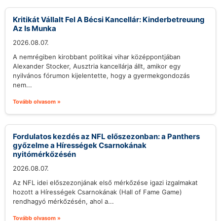
Kritikát Vállalt Fel A Bécsi Kancellár: Kinderbetreuung
Az Is Munka
2026.08.07.
A nemrégiben kirobbant politikai vihar középpontjában
Alexander Stocker, Ausztria kancellárja állt, amikor egy
nyilvános fórumon kijelentette, hogy a gyermekgondozás
nem...
Tovább olvasom »
Fordulatos kezdés az NFL előszezonban: a Panthers
győzelme a Hírességek Csarnokának
nyitómérkőzésén
2026.08.07.
Az NFL idei előszezonjának első mérkőzése igazi izgalmakat
hozott a Hírességek Csarnokának (Hall of Fame Game)
rendhagyó mérkőzésén, ahol a...
Tovább olvasom »