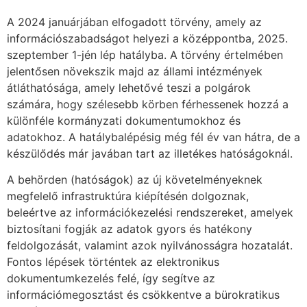
A 2024 januárjában elfogadott törvény, amely az
információszabadságot helyezi a középpontba, 2025.
szeptember 1-jén lép hatályba. A törvény értelmében
jelentősen növekszik majd az állami intézmények
átláthatósága, amely lehetővé teszi a polgárok
számára, hogy szélesebb körben férhessenek hozzá a
különféle kormányzati dokumentumokhoz és
adatokhoz. A hatálybalépésig még fél év van hátra, de a
készülődés már javában tart az illetékes hatóságoknál.
A behörden (hatóságok) az új követelményeknek
megfelelő infrastruktúra kiépítésén dolgoznak,
beleértve az információkezelési rendszereket, amelyek
biztosítani fogják az adatok gyors és hatékony
feldolgozását, valamint azok nyilvánosságra hozatalát.
Fontos lépések történtek az elektronikus
dokumentumkezelés felé, így segítve az
információmegosztást és csökkentve a bürokratikus