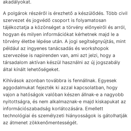
akadályokat.
A polgárok részéről is érezhető a készülődés. Több civil
szervezet és jogvédő csoport is folyamatosan
tájékoztatja a közönséget a törvény előnyeiről és arról,
hogyan és milyen információkat kérhetnek majd le a
törvény életbe lépése után. A jogi segítségnyújtás, mint
például az ingyenes tanácsadás és workshopok
szervezése is napirenden van, ami azt jelzi, hogy a
társadalom aktívan készül használni az új jogszabály
által kínált lehetőségeket.
Kihívások azonban továbbra is fennállnak. Egyesek
aggodalmukat fejezték ki azzal kapcsolatban, hogy
vajon a hatóságok valóban készen állnak-e a nagyobb
nyitottságra, és nem alkalmaznak-e majd kiskapukat az
információszabadság korlátozására. Emellett
technológiai és személyzeti hiányosságok is gátolhatják
az átmenet zökkenőmentességét.