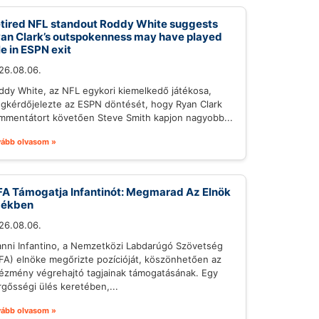
tired NFL standout Roddy White suggests
an Clark’s outspokenness may have played
le in ESPN exit
26.08.06.
ddy White, az NFL egykori kiemelkedő játékosa,
gkérdőjelezte az ESPN döntését, hogy Ryan Clark
mmentátort követően Steve Smith kapjon nagyobb...
vább olvasom »
FA Támogatja Infantinót: Megmarad Az Elnök
zékben
26.08.06.
anni Infantino, a Nemzetközi Labdarúgó Szövetség
IFA) elnöke megőrizte pozícióját, köszönhetően az
tézmény végrehajtó tagjainak támogatásának. Egy
rgősségi ülés keretében,...
vább olvasom »