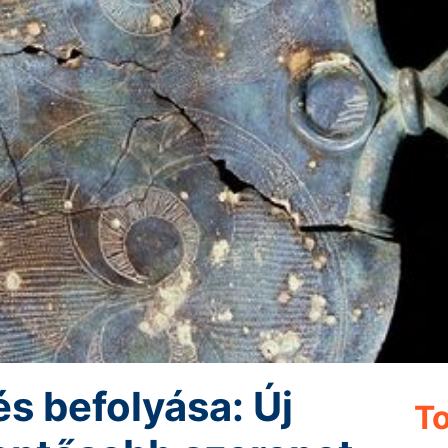
és befolyása: Új
To