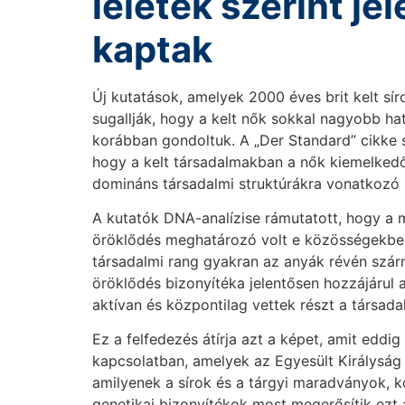
leletek szerint j
kaptak
Új kutatások, amelyek 2000 éves brit kelt sí
sugallják, hogy a kelt nők sokkal nagyobb ha
korábban gondoltuk. A „Der Standard” cikke sz
hogy a kelt társadalmakban a nők kiemelkedő 
domináns társadalmi struktúrákra vonatkozó
A kutatók DNA-analízise rámutatott, hogy a m
öröklődés meghatározó volt e közösségekben.
társadalmi rang gyakran az anyák révén szár
öröklődés bizonyítéka jelentősen hozzájárul
aktívan és központilag vettek részt a társa
Ez a felfedezés átírja azt a képet, amit eddig
kapcsolatban, amelyek az Egyesült Királyság t
amilyenek a sírok és a tárgyi maradványok, k
genetikai bizonyítékok most megerősítik ezt 