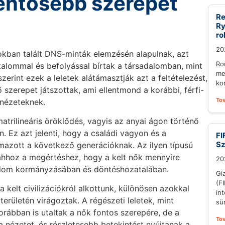
elentősebb szerepet
Re
Ry
ro
20
rokban talált DNS-minták elemzésén alapulnak, azt
Ro
talommal és befolyással bírtak a társadalomban, mint
me
erint ezek a leletek alátámasztják azt a feltételezést,
ko
szerepet játszottak, ami ellentmond a korábbi, férfi-
To
 nézeteknek.
atrilineáris öröklődés, vagyis az anyai ágon történő
 Ez azt jelenti, hogy a családi vagyon és a
FI
S
mazott a következő generációknak. Az ilyen típusú
 ahhoz a megértéshez, hogy a kelt nők mennyire
20
dalom kormányzásában és döntéshozatalában.
Gi
(F
 a kelt civilizációkról alkottunk, különösen azokkal
in
erületén virágoztak. A régészeti leletek, mint
sü
orábban is utaltak a nők fontos szerepére, de a
To
a nézetet, és részletesebb betekintést nyújtanak a