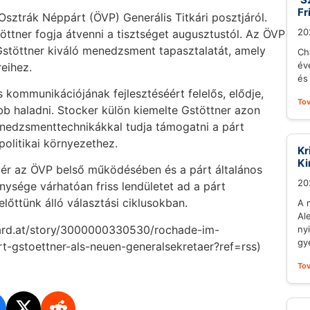
Fr
Osztrák Néppárt (ÖVP) Generális Titkári posztjáról.
20
öttner fogja átvenni a tisztséget augusztustól. Az ÖVP
Gstöttner kiváló menedzsment tapasztalatát, amely
Ch
év
reihez.
és 
és kommunikációjának fejlesztéséért felelős, elődje,
To
bb haladni. Stocker külön kiemelte Gstöttner azon
nedzsmenttechnikákkal tudja támogatni a párt
politikai környezethez.
Kr
Ki
ígér az ÖVP belső működésében és a párt általános
20
kenysége várhatóan friss lendületet ad a párt
lőttünk álló választási ciklusokban.
A 
Al
dard.at/story/3000000330530/rochade-im-
ny
gy
-gstoettner-als-neuen-generalsekretaer?ref=rss)
To