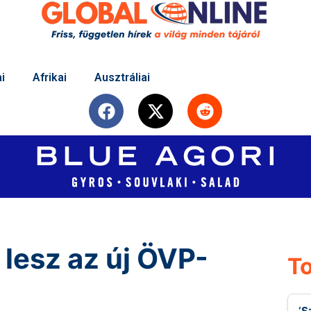
i
Afrikai
Ausztráliai
lesz az új ÖVP-
To
‘S