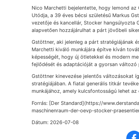
Nico Marchetti bejelentette, hogy lemond az 
Utódja, a 39 éves bécsi születésű Markus Gst
vezetője és kancellár, Stocker hangsúlyozta 
alapvetően hozzájárulhat a párt jövőbeli sike
Gstöttner, aki jelenleg a párt stratégiájának 
Marchetti kiváló munkájára építve kíván tová
képességét, hogy új ötletekkel és modern me
fejlődését és adaptációját a gyorsan változó 
Gstöttner kinevezése jelentős változásokat 
stratégiájában. A fiatal generális titkár tevé
munkájához, amely kulcsfontosságú lehet az e
Forrás: [Der Standard](https://www.derstan
maschinenraum-der-oevp-stocker-praesentiert
Dátum: 2026-07-08