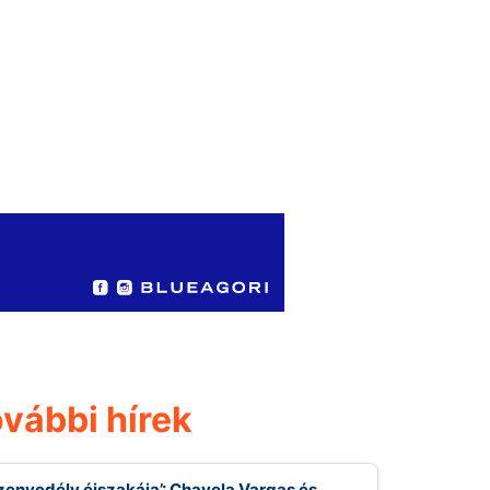
vábbi hírek
zenvedély éjszakája’: Chavela Vargas és