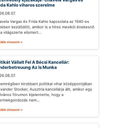
ida Kahlo viharos szerelme
26.08.07.
avela Vargas és Frida Kahlo kapcsolata az 1940-es
ekben kezdődött, amikor is a híres mexikói énekesnő
a világszerte elismert...
vább olvasom »
itikát Vállalt Fel A Bécsi Kancellár:
nderbetreuung Az Is Munka
26.08.07.
nemrégiben kirobbant politikai vihar középpontjában
exander Stocker, Ausztria kancellárja állt, amikor egy
ilvános fórumon kijelentette, hogy a
ermekgondozás nem...
vább olvasom »