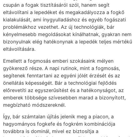
csupán a fogak tisztításáról szól, hanem segít
eltávolítani a lepedéket és megakadályozza a fogkő
kialakulását, ami ínygyulladáshoz és egyéb fogászati
problémákhoz vezethet. Az új technológiák, bár
kényelmesebb megoldásokat kínálhatnak, gyakran nem
bizonyulnak elég hatékonynak a lepedék teljes mértékű
eltávolítására.
Emellett a fogmosás emberi szokásaink mélyen
gyökerező része. A napi rutinok, mint a fogmosás,
segítenek fenntartani az egyéni jólét érzését és az
önellátás képességét. Bár a technológiai fejlődés
előrevetíti az egyszerűsítést és a hatékonyságot, az
emberek többsége szívesebben marad a bizonyított,
megbízható módszereknél.
Így, bár számtalan újítás jelenik meg a piacon, a
hagyományos fogkefe és fogkrém kombinációja
továbbra is dominál, mivel ez biztosítja a