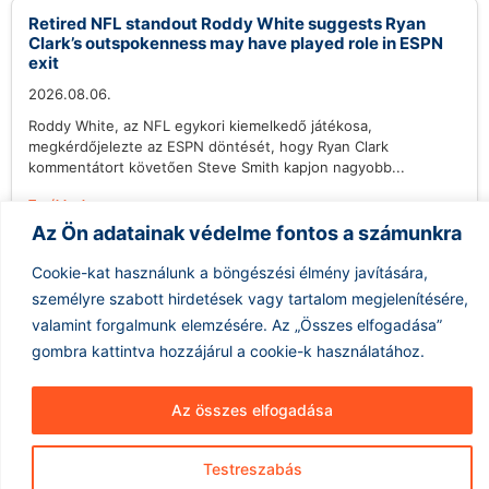
Retired NFL standout Roddy White suggests Ryan
Clark’s outspokenness may have played role in ESPN
exit
2026.08.06.
Roddy White, az NFL egykori kiemelkedő játékosa,
megkérdőjelezte az ESPN döntését, hogy Ryan Clark
kommentátort követően Steve Smith kapjon nagyobb...
Tovább olvasom »
Az Ön adatainak védelme fontos a számunkra
Cookie-kat használunk a böngészési élmény javítására,
személyre szabott hirdetések vagy tartalom megjelenítésére,
valamint forgalmunk elemzésére.
Az „Összes elfogadása”
gombra kattintva hozzájárul a cookie-k használatához.
Hírarchívum
Impresszum
ÁSZF
Az összes elfogadása
Adatkezelés
Testreszabás