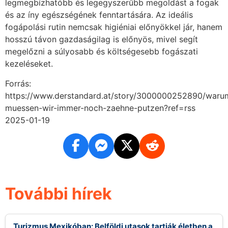
legmegbízhatóbb és legegyszerűbb megoldást a fogak
és az íny egészségének fenntartására. Az ideális
fogápolási rutin nemcsak higiéniai előnyökkel jár, hanem
hosszú távon gazdaságilag is előnyös, mivel segít
megelőzni a súlyosabb és költségesebb fogászati
kezeléseket.
Forrás:
https://www.derstandard.at/story/3000000252890/waru
muessen-wir-immer-noch-zaehne-putzen?ref=rss
2025-01-19
További hírek
Turizmus Mexikóban: Belföldi utasok tartják életben a