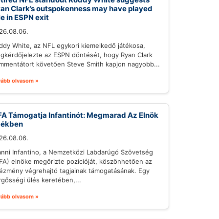
an Clark’s outspokenness may have played
le in ESPN exit
26.08.06.
ddy White, az NFL egykori kiemelkedő játékosa,
gkérdőjelezte az ESPN döntését, hogy Ryan Clark
mmentátort követően Steve Smith kapjon nagyobb...
vább olvasom »
FA Támogatja Infantinót: Megmarad Az Elnök
zékben
26.08.06.
anni Infantino, a Nemzetközi Labdarúgó Szövetség
IFA) elnöke megőrizte pozícióját, köszönhetően az
tézmény végrehajtó tagjainak támogatásának. Egy
rgősségi ülés keretében,...
vább olvasom »