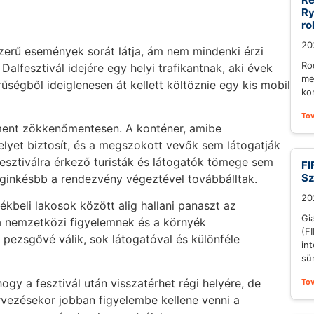
Ry
ro
20
zerű események sorát látja, ám nem mindenki érzi
Ro
Dalfesztivál idejére egy helyi trafikantnak, aki évek
me
űségből ideiglenesen át kellett költöznie egy kis mobil
ko
To
 ment zökkenőmentesen. A konténer, amibe
helyet biztosít, és a megszokott vevők sem látogatják
fesztiválra érkező turisták és látogatók tömege sem
FI
S
leginkésbb a rendezvény végeztével továbbálltak.
20
ékbeli lakosok között alig hallani panaszt az
Gi
 a nemzetközi figyelemnek és a környék
(F
 pezsgővé válik, sok látogatóval és különféle
in
sü
hogy a fesztivál után visszatérhet régi helyére, de
To
rvezésekor jobban figyelembe kellene venni a