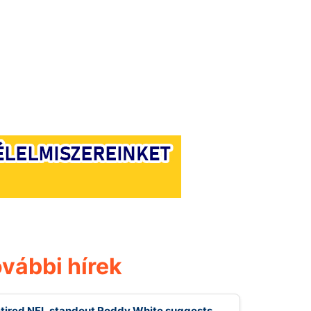
vábbi hírek
tired NFL standout Roddy White suggests