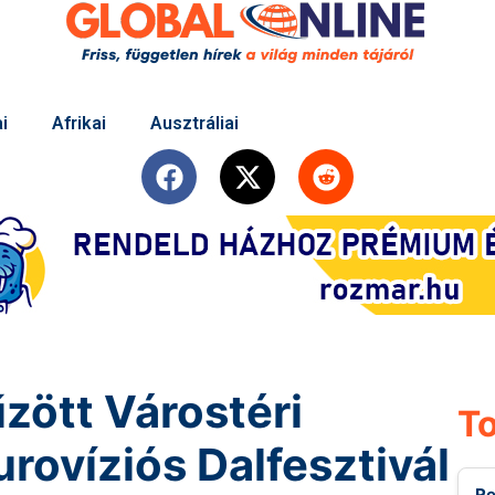
i
Afrikai
Ausztráliai
zött Várostéri
To
urovíziós Dalfesztivál
Re