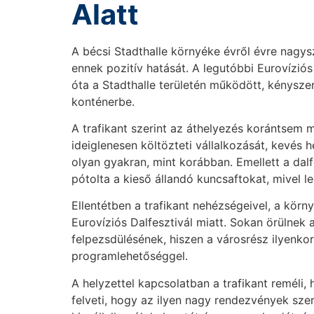
Alatt
A bécsi Stadthalle környéke évről évre nagys
ennek pozitív hatását. A legutóbbi Eurovíziós 
óta a Stadthalle területén működött, kényszer
konténerbe.
A trafikant szerint az áthelyezés korántsem
ideiglenesen költözteti vállalkozását, kevés 
olyan gyakran, mint korábban. Emellett a dal
pótolta a kieső állandó kuncsaftokat, mivel 
Ellentétben a trafikant nehézségeivel, a körny
Eurovíziós Dalfesztivál miatt. Sokan örülnek
felpezsdülésének, hiszen a városrész ilyenkor
programlehetőséggel.
A helyzettel kapcsolatban a trafikant reméli, 
felveti, hogy az ilyen nagy rendezvények sze