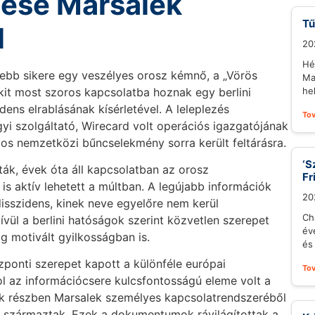
dése Marsalek
Tű
l
20
Hé
sebb sikere egy veszélyes orosz kémnő, a „Vörös
Ma
kit most szoros kapcsolatba hoznak egy berlini
he
ens elrablásának kísérletével. A leleplezés
To
yi szolgáltató, Wirecard volt operációs igazgatójának
os nemzetközi bűncselekmény sorra került feltárásra.
‘S
ák, évek óta áll kapcsolatban az orosz
Fr
 is aktív lehetett a múltban. A legújabb információk
20
disszidens, kinek neve egyelőre nem kerül
Ch
ívül a berlini hatóságok szerint közvetlen szerepet
év
ag motivált gyilkosságban is.
és 
ponti szerepet kapott a különféle európai
To
l az információcsere kulcsfontosságú eleme volt a
tok részben Marsalek személyes kapcsolatrendszeréből
l származtak. Ezek a dokumentumok rávilágítottak a