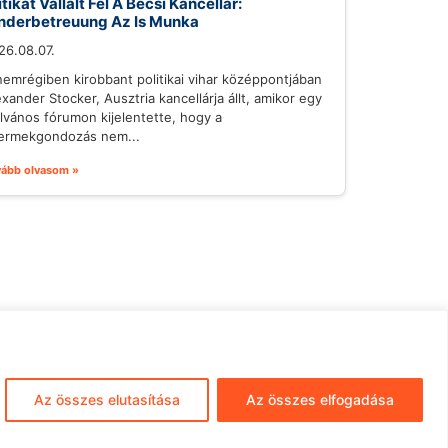
itikát Vállalt Fel A Bécsi Kancellár:
nderbetreuung Az Is Munka
26.08.07.
nemrégiben kirobbant politikai vihar középpontjában
exander Stocker, Ausztria kancellárja állt, amikor egy
ilvános fórumon kijelentette, hogy a
ermekgondozás nem...
vább olvasom »
mpresszum
ÁSZF
Adatkezelés
Az összes elutasítása
Az összes elfogadása