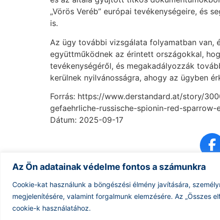
„Vörös Veréb” európai tevékenységeire, és se
is.
Az ügy további vizsgálata folyamatban van, 
együttműködnek az érintett országokkal, hog
tevékenységéről, és megakadályozzák tovább
kerülnek nyilvánosságra, ahogy az ügyben ér
Forrás: https://www.derstandard.at/story/3
gefaehrliche-russische-spionin-red-sparrow-e
Dátum: 2025-09-17
Az Ön adatainak védelme fontos a számunkra
Cookie-kat használunk a böngészési élmény javítására, személy
megjelenítésére, valamint forgalmunk elemzésére.
Az „Összes el
cookie-k használatához.