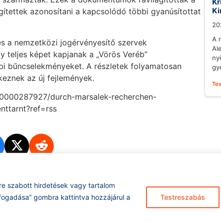
Kr
Ki
gítettek azonosítani a kapcsolódó többi gyanúsítottat
20
A 
és a nemzetközi jogérvényesítő szervek
Al
y teljes képet kapjanak a „Vörös Veréb”
ny
i bűncselekményeket. A részletek folyamatosan
gy
keznek az új fejlemények.
To
000000287927/durch-marsalek-recherchen-
nttarnt?ref=rss
re szabott hirdetések vagy tartalom
Hírarchívum
I
fogadása” gombra kattintva hozzájárul a
Testreszabás