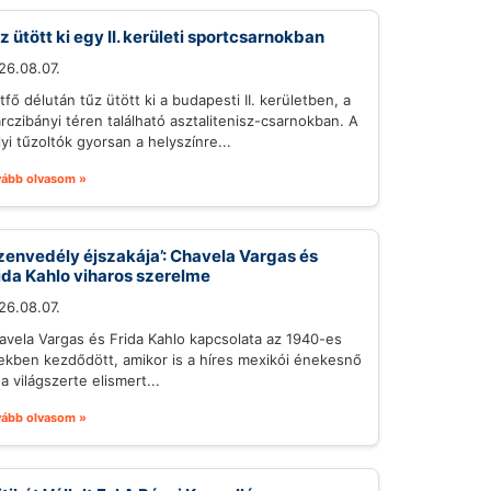
z ütött ki egy II. kerületi sportcsarnokban
26.08.07.
tfő délután tűz ütött ki a budapesti II. kerületben, a
rczibányi téren található asztalitenisz-csarnokban. A
lyi tűzoltók gyorsan a helyszínre...
vább olvasom »
zenvedély éjszakája’: Chavela Vargas és
ida Kahlo viharos szerelme
26.08.07.
avela Vargas és Frida Kahlo kapcsolata az 1940-es
ekben kezdődött, amikor is a híres mexikói énekesnő
a világszerte elismert...
vább olvasom »