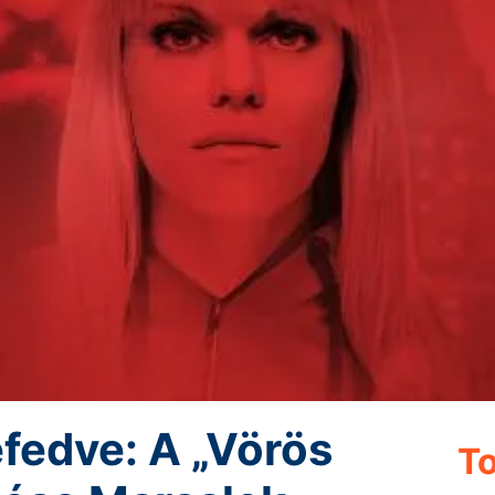
fedve: A „Vörös
To