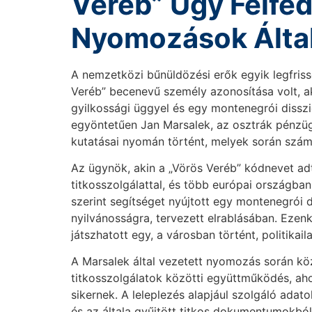
Veréb” Ügy Felfe
Nyomozások Álta
A nemzetközi bűnüldözési erők egyik legfris
Veréb” becenevű személy azonosítása volt, a
gyilkossági üggyel és egy montenegrói disszid
egyöntetűen Jan Marsalek, az osztrák pénzüg
kutatásai nyomán történt, melyek során szám
Az ügynök, akin a „Vörös Veréb” kódnevet adt
titkosszolgálattal, és több európai országban
szerint segítséget nyújtott egy montenegrói 
nyilvánosságra, tervezett elrablásában. Ezenk
játszhatott egy, a városban történt, politikail
A Marsalek által vezetett nyomozás során köz
titkosszolgálatok közötti együttműködés, aho
sikernek. A leleplezés alapjául szolgáló ada
és az általa gyűjtött titkos dokumentumokbó