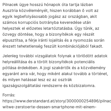
Pilnacek ügye hosszú hónapok óta tartja lázban
Ausztria közvéleményét, hiszen korábban ő volt az
egyik legbefolyásosabb jogász az országban, akit
számos korrupciós botrányba keveredése után
helyeztek el előzetes letartóztatásba. Úgy tűnik, az
özvegy döntése, hogy a bizonyítékok egy részét
elpusztítsa, a férje iránti lojalitás és a nyomozás során
érezett tehetetlenség feszült kombinációjából fakadt.
Jelenleg további vizsgálatok folynak a törlődött adatok
helyreállítása és a törölt bizonyítékok potenciális
pótlása érdekében. A jogi szakértők és a közvélemény
egyaránt arra vár, hogy miként alakul tovább a történet,
és milyen hatással lesz ez az osztrák
igazságszolgáltatási rendszerre és közbizalomra.
Forrás:
https://www.derstandard.at/story/3000000254896/pilna
witwe-zerstoerte-dessen-smartphone-mit-einem-