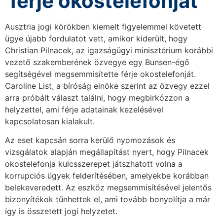
férje okostelefonját
Ausztria jogi körökben kiemelt figyelemmel követett
ügye újabb fordulatot vett, amikor kiderült, hogy
Christian Pilnacek, az igazságügyi minisztérium korábbi
vezető szakemberének özvegye egy Bunsen-égő
segítségével megsemmisítette férje okostelefonját.
Caroline List, a bíróság elnöke szerint az özvegy ezzel
arra próbált választ találni, hogy megbirkózzon a
helyzettel, ami férje adatainak kezelésével
kapcsolatosan kialakult.
Az eset kapcsán sorra kerülő nyomozások és
vizsgálatok alapján megállapítást nyert, hogy Pilnacek
okostelefonja kulcsszerepet játszhatott volna a
korrupciós ügyek felderítésében, amelyekbe korábban
belekeveredett. Az eszköz megsemmisítésével jelentős
bizonyítékok tűnhettek el, ami tovább bonyolítja a már
így is összetett jogi helyzetet.