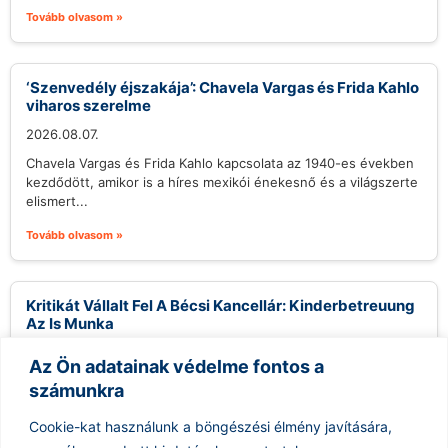
Tovább olvasom »
‘Szenvedély éjszakája’: Chavela Vargas és Frida Kahlo
viharos szerelme
2026.08.07.
Chavela Vargas és Frida Kahlo kapcsolata az 1940-es években
kezdődött, amikor is a híres mexikói énekesnő és a világszerte
elismert...
Tovább olvasom »
Kritikát Vállalt Fel A Bécsi Kancellár: Kinderbetreuung
Az Is Munka
2026.08.07.
Az Ön adatainak védelme fontos a
A nemrégiben kirobbant politikai vihar középpontjában
számunkra
Alexander Stocker, Ausztria kancellárja állt, amikor egy
nyilvános fórumon kijelentette, hogy a gyermekgondozás
Cookie-kat használunk a böngészési élmény javítására,
nem...