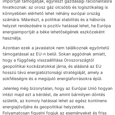
importját támogatják, egyrészt gazdasági racionalitásra
hivatkoznak: az orosz gáz olcsóbb és logisztikailag is
könnyebben elérhető lehet néhány európai ország
számára. Másrészt, a politikai stabilitás és a háborús
helyzet rendezésére is pozitív hatással lehet, ha Európa
energiaimportját a béke lehetőségének eszközeként
használja.
Azonban ezek a javaslatok nem találkoznak egyöntetű
támogatással az EU-n belül. Sokan aggódnak amiatt,
hogy a függőség visszaállítása Oroszországtól
geopolitikai kockázatokkal járna, és aláásná az EU
hosszú távú energiabiztonsági stratégiáját, amely a
sokféleségre és a megújuló energiaforrásokra épül.
Jelenleg még bizonytalan, hogy az Európai Unió hogyan
intézi majd ezt a kérdést, de amint bármilyen döntés
születik, az komoly hatással lehet az egész kontinens
energiajövőjére és geopolitikai helyzetére.
Folyamatosan figyelni fogjuk az eseményeket és friss