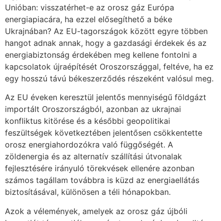
Unióban: visszatérhet-e az orosz gáz Európa
energiapiacára, ha ezzel elősegíthető a béke
Ukrajnában? Az EU-tagországok között egyre többen
hangot adnak annak, hogy a gazdasági érdekek és az
energiabiztonság érdekében meg kellene fontolni a
kapcsolatok újraépítését Oroszországgal, feltéve, ha ez
egy hosszú távú békeszerződés részeként valósul meg.
Az EU éveken keresztül jelentős mennyiségű földgázt
importált Oroszországból, azonban az ukrajnai
konfliktus kitörése és a későbbi geopolitikai
feszültségek következtében jelentősen csökkentette
orosz energiahordozókra való függőségét. A
zöldenergia és az alternatív szállítási útvonalak
fejlesztésére irányuló törekvések ellenére azonban
számos tagállam továbbra is küzd az energiaellátás
biztosításával, különösen a téli hónapokban.
Azok a vélemények, amelyek az orosz gáz újbóli