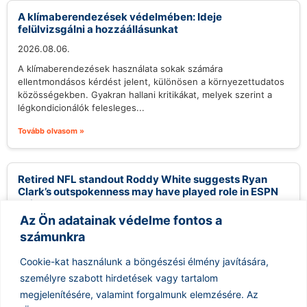
A klímaberendezések védelmében: Ideje
felülvizsgálni a hozzáállásunkat
2026.08.06.
A klímaberendezések használata sokak számára
ellentmondásos kérdést jelent, különösen a környezettudatos
közösségekben. Gyakran hallani kritikákat, melyek szerint a
légkondicionálók felesleges...
Tovább olvasom »
Retired NFL standout Roddy White suggests Ryan
Clark’s outspokenness may have played role in ESPN
exit
Az Ön adatainak védelme fontos a
2026.08.06.
számunkra
Roddy White, az NFL egykori kiemelkedő játékosa,
megkérdőjelezte az ESPN döntését, hogy Ryan Clark
Cookie-kat használunk a böngészési élmény javítására,
kommentátort követően Steve Smith kapjon nagyobb...
személyre szabott hirdetések vagy tartalom
Tovább olvasom »
megjelenítésére, valamint forgalmunk elemzésére.
Az