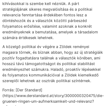
kihívásokkal is szembe kell nézniük. A párt
stratégiájának sikeres megvalósítása és a politikai
relevancia fenntartása érdekében fontos lesz a
döntéshozók és a választók közötti párbeszéd
folyamatos erősítése, valamint azoknak a konkrét
eredményeknek a bemutatása, amelyek a társadalom
számára értékesek lehetnek.
A közelgő politikai év végére a Zöldek reményei
magasra törnek, és bíznak abban, hogy az új stratégiáik
pozitív fogadtatásra találnak a választók körében, ami
hosszú távú támogatottságot és politikai stabilitást
eredményezhet számukra. Haladó, proaktív lépésekkel
és folyamatos kommunikációval a Zöldek kiemelkedő
szereplői lehetnek az osztrák politikai színtérnek.
Forrás: [Der Standard]
(https://www.derstandard.at/story/3000000320475/die-
gruenen-ringen-um-aufmerksamkeit-und-relevanz?