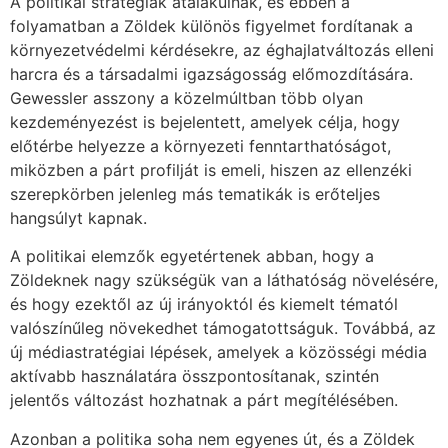
A politikai stratégiák átalakulnak, és ebben a
folyamatban a Zöldek különös figyelmet fordítanak a
környezetvédelmi kérdésekre, az éghajlatváltozás elleni
harcra és a társadalmi igazságosság előmozdítására.
Gewessler asszony a közelmúltban több olyan
kezdeményezést is bejelentett, amelyek célja, hogy
előtérbe helyezze a környezeti fenntarthatóságot,
miközben a párt profilját is emeli, hiszen az ellenzéki
szerepkörben jelenleg más tematikák is erőteljes
hangsúlyt kapnak.
A politikai elemzők egyetértenek abban, hogy a
Zöldeknek nagy szükségük van a láthatóság növelésére,
és hogy ezektől az új irányoktól és kiemelt tématól
valószínűleg növekedhet támogatottságuk. Továbbá, az
új médiastratégiai lépések, amelyek a közösségi média
aktívabb használatára összpontosítanak, szintén
jelentős változást hozhatnak a párt megítélésében.
Azonban a politika soha nem egyenes út, és a Zöldek