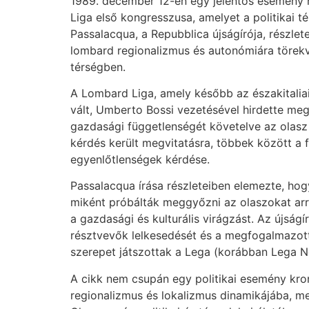
1989. december 12-én egy jelentős esemény h
Liga első kongresszusa, amelyet a politikai t
Passalacqua, a Repubblica újságírója, részlet
lombard regionalizmus és autonómiára törekv
térségben.
A Lombard Liga, amely később az északitaliai
vált, Umberto Bossi vezetésével hirdette meg 
gazdasági függetlenségét követelve az olas
kérdés került megvitatásra, többek között a f
egyenlőtlenségek kérdése.
Passalacqua írása részleteiben elemezte, hogy
miként próbálták meggyőzni az olaszokat arró
a gazdasági és kulturális virágzást. Az újságí
résztvevők lelkesedését és a megfogalmazott
szerepet játszottak a Lega (korábban Lega N
A cikk nem csupán egy politikai esemény kron
regionalizmus és lokalizmus dinamikájába, me