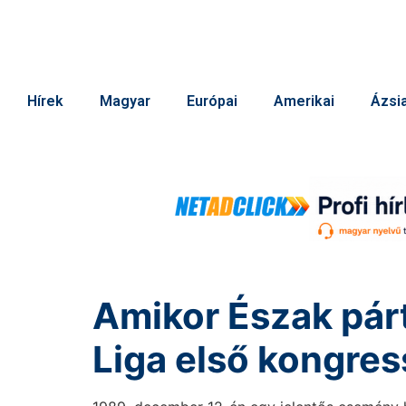
Hírek
Magyar
Európai
Amerikai
Ázsia
Amikor Észak párt
Liga első kongre