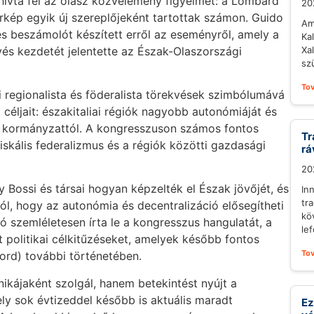
ívta fel az olasz közvélemény figyelmét: a Lombard
20
érkép egyik új szereplőjeként tartottak számon. Guido
Am
es beszámolót készített erről az eseményről, amely a
Ka
és kezdetét jelentette az Észak-Olaszországi
Xa
sz
To
 regionalista és föderalista törekvések szimbólumává
céljait: északitaliai régiók nagyobb autonómiáját és
z kormányzattól. A kongresszuson számos fontos
Tr
iskális federalizmus és a régiók közötti gazdasági
rá
20
 Bossi és társai hogyan képzelték el Észak jövőjét, és
In
tra
l, hogy az autonómia és decentralizáció elősegítheti
kö
ró szemléletesen írta le a kongresszus hangulatát, a
lef
 politikai célkitűzéseket, amelyek később fontos
To
ord) további történetében.
ikájaként szolgál, hanem betekintést nyújt a
ly sok évtizeddel később is aktuális maradt
Ez