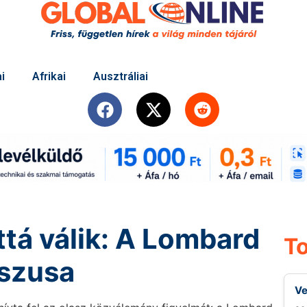
i
Afrikai
Ausztráliai
tá válik: A Lombard
To
sszusa
Ve