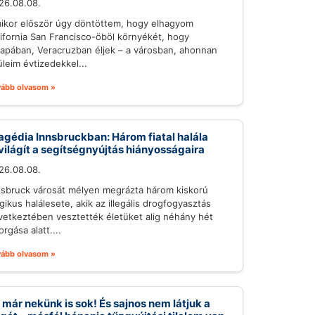
26.08.08.
ikor először úgy döntöttem, hogy elhagyom
lifornia San Francisco-öböl környékét, hogy
lapában, Veracruzban éljek – a városban, ahonnan
üleim évtizedekkel...
vább olvasom »
agédia Innsbruckban: Három fiatal halála
világít a segítségnyújtás hiányosságaira
26.08.08.
nsbruck városát mélyen megrázta három kiskorú
gikus halálesete, akik az illegális drogfogyasztás
vetkeztében vesztették életüket alig néhány hét
orgása alatt....
vább olvasom »
 már nekünk is sok! És sajnos nem látjuk a