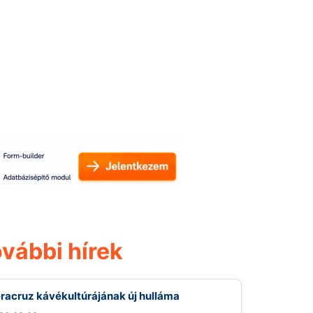
vábbi hírek
racruz kávékultúrájának új hulláma