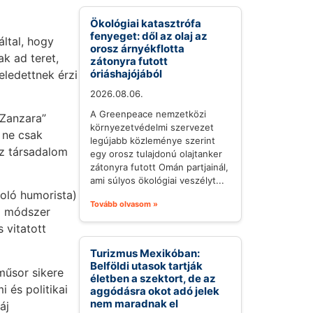
Ökológiai katasztrófa
fenyeget: dől az olaj az
ltal, hogy
orosz árnyékflotta
k ad teret,
zátonyra futott
óriáshajójából
eledettnek érzi
2026.08.06.
A Greenpeace nemzetközi
 Zanzara”
környezetvédelmi szervezet
 ne csak
legújabb közleménye szerint
sz társadalom
egy orosz tulajdonú olajtanker
zátonyra futott Omán partjainál,
ami súlyos ökológiai veszélyt...
oló humorista)
Tovább olvasom »
 a módszer
 vitatott
Turizmus Mexikóban:
Belföldi utasok tartják
műsor sikere
életben a szektort, de az
 és politikai
aggódásra okot adó jelek
nem maradnak el
áj