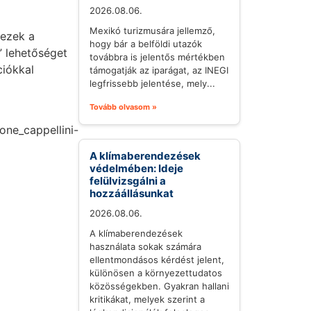
2026.08.06.
Mexikó turizmusára jellemző,
 ezek a
hogy bár a belföldi utazók
” lehetőséget
továbbra is jelentős mértékben
ciókkal
támogatják az iparágat, az INEGI
legfrissebb jelentése, mely...
Tovább olvasom »
one_cappellini-
A klímaberendezések
védelmében: Ideje
felülvizsgálni a
hozzáállásunkat
2026.08.06.
A klímaberendezések
használata sokak számára
ellentmondásos kérdést jelent,
különösen a környezettudatos
közösségekben. Gyakran hallani
kritikákat, melyek szerint a