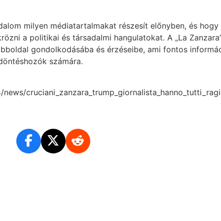
dalom milyen médiatartalmakat részesít előnyben, és hogy
rözni a politikai és társadalmi hangulatokat. A „La Zanzara
jobboldal gondolkodásába és érzéseibe, ami fontos informá
i döntéshozók számára.
4/news/cruciani_zanzara_trump_giornalista_hanno_tutti_ragi