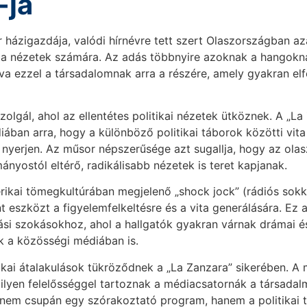
-ja
 házigazdája, valódi hírnévre tett szert Olaszországban azá
ista nézetek számára. Az adás többnyire azoknak a hangokna
va ezzel a társadalomnak arra a részére, amely gyakran elf
lgál, ahol az ellentétes politikai nézetek ütköznek. A „La
iában arra, hogy a különböző politikai táborok közötti vita
s nyerjen. Az műsor népszerűsége azt sugallja, hogy az ola
nyostól eltérő, radikálisabb nézetek is teret kapjanak.
rikai tömegkultúrában megjelenő „shock jock” (rádiós sokk
t eszközt a figyelemfelkeltésre és a vita generálására. Ez
si szokásokhoz, ahol a hallgatók gyakran várnak drámai és
 a közösségi médiában is.
tikai átalakulások tükröződnek a „La Zanzara” sikerében. A 
ilyen felelősséggel tartoznak a médiacsatornák a társadalmi
 nem csupán egy szórakoztató program, hanem a politikai t