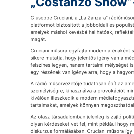
„Costanzo Show”
Giuseppe Cruciani, a „La Zanzara” rádióműsor
platformot biztosított a jobboldali és popul
amelyek máshol kevésbé hallhatóak, reflektál
magát.
Cruciani műsora egyfajta modern arénaként szo
sikere mutatja, hogy jelentős igény van a méd
felszínes legyen, hanem tartalmi mélységet i
egy részének van igénye arra, hogy a hagyomá
A rádió műsorvezetője tudatosan épít az ame
személyiségre, kihasználva a provokációt min
kiválóan illeszkedik a modern médiafogyasztá
tartalmakat, amelyek könnyen megoszthatóak
Az olasz társadalomban jelenleg is zajló poli
olyan kérdéseket vet fel, mint például hogy m
diskurzus formálásában. Cruciani műsora így