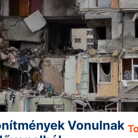
önítmények Vonulnak
To