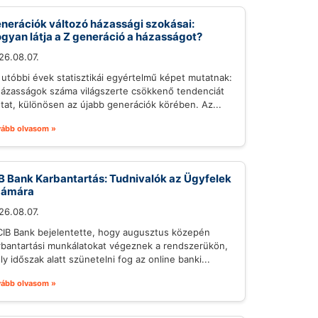
nerációk változó házassági szokásai:
gyan látja a Z generáció a házasságot?
26.08.07.
 utóbbi évek statisztikái egyértelmű képet mutatnak:
házasságok száma világszerte csökkenő tendenciát
tat, különösen az újabb generációk körében. Az...
vább olvasom »
B Bank Karbantartás: Tudnivalók az Ügyfelek
zámára
26.08.07.
CIB Bank bejelentette, hogy augusztus közepén
rbantartási munkálatokat végeznek a rendszerükön,
ly időszak alatt szünetelni fog az online banki...
vább olvasom »