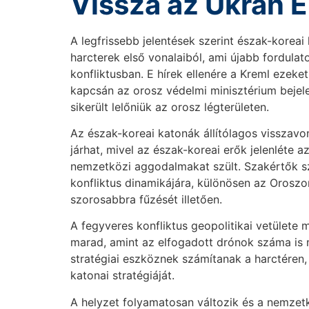
Vissza az Ukrán E
A legfrissebb jelentések szerint észak-korea
harcterek első vonalaiból, ami újabb fordulat
konfliktusban. E hírek ellenére a Kreml ezeke
kapcsán az orosz védelmi minisztérium bejel
sikerült lelőniük az orosz légterületen.
Az észak-koreai katonák állítólagos visszav
járhat, mivel az észak-koreai erők jelenléte a
nemzetközi aggodalmakat szült. Szakértők sze
konfliktus dinamikájára, különösen az Oroszo
szorosabbra fűzését illetően.
A fegyveres konfliktus geopolitikai vetülete 
marad, amint az elfogadott drónok száma is m
stratégiai eszköznek számítanak a harctéren,
katonai stratégiáját.
A helyzet folyamatosan változik és a nemzet