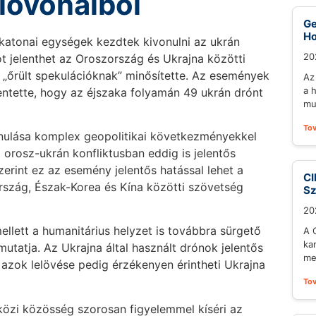
lővonalból
Ge
Ho
i katonai egységek kezdtek kivonulni az ukrán
20
ot jelenthet az Oroszország és Ukrajna közötti
t „őrült spekulációknak” minősítette. Az események
Az
a 
entette, hogy az éjszaka folyamán 49 ukrán drónt
mu
To
onulása komplex geopolitikai következményekkel
z orosz-ukrán konfliktusban eddig is jelentős
rint ez az esemény jelentős hatással lehet a
CI
rszág, Észak-Korea és Kína közötti szövetség
S
20
mellett a humanitárius helyzet is továbbra sürgető
A 
ka
utatja. Az Ukrajna által használt drónok jelentős
me
 azok lelövése pedig érzékenyen érintheti Ukrajna
To
közi közösség szorosan figyelemmel kíséri az