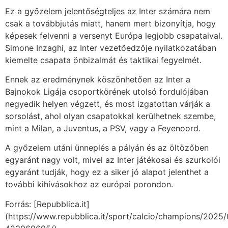
Ez a győzelem jelentőségteljes az Inter számára nem
csak a továbbjutás miatt, hanem mert bizonyítja, hogy
képesek felvenni a versenyt Európa legjobb csapataival.
Simone Inzaghi, az Inter vezetőedzője nyilatkozatában
kiemelte csapata önbizalmát és taktikai fegyelmét.
Ennek az eredménynek köszönhetően az Inter a
Bajnokok Ligája csoportkörének utolsó fordulójában
negyedik helyen végzett, és most izgatottan várják a
sorsolást, ahol olyan csapatokkal kerülhetnek szembe,
mint a Milan, a Juventus, a PSV, vagy a Feyenoord.
A győzelem utáni ünneplés a pályán és az öltözőben
egyaránt nagy volt, mivel az Inter játékosai és szurkolói
egyaránt tudják, hogy ez a siker jó alapot jelenthet a
további kihívásokhoz az európai porondon.
Forrás: [Repubblica.it]
(https://www.repubblica.it/sport/calcio/champions/2025/