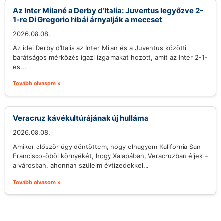
Az Inter Milané a Derby d’Italia: Juventus legyőzve 2-
1-re Di Gregorio hibái árnyalják a meccset
2026.08.08.
Az idei Derby d’Italia az Inter Milan és a Juventus közötti
barátságos mérkőzés igazi izgalmakat hozott, amit az Inter 2-1-
es...
Tovább olvasom »
Veracruz kávékultúrájának új hulláma
2026.08.08.
Amikor először úgy döntöttem, hogy elhagyom Kalifornia San
Francisco-öböl környékét, hogy Xalapában, Veracruzban éljek –
a városban, ahonnan szüleim évtizedekkel...
Tovább olvasom »