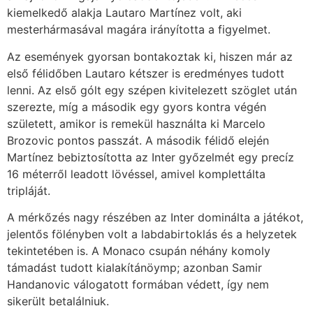
kiemelkedő alakja Lautaro Martínez volt, aki
mesterhármasával magára irányította a figyelmet.
Az események gyorsan bontakoztak ki, hiszen már az
első félidőben Lautaro kétszer is eredményes tudott
lenni. Az első gólt egy szépen kivitelezett szöglet után
szerezte, míg a második egy gyors kontra végén
született, amikor is remekül használta ki Marcelo
Brozovic pontos passzát. A második félidő elején
Martínez bebiztosította az Inter győzelmét egy precíz
16 méterről leadott lövéssel, amivel komplettálta
tripláját.
A mérkőzés nagy részében az Inter dominálta a játékot,
jelentős fölényben volt a labdabirtoklás és a helyzetek
tekintetében is. A Monaco csupán néhány komoly
támadást tudott kialakítánöymp; azonban Samir
Handanovic válogatott formában védett, így nem
sikerült betalálniuk.