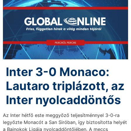
Inter 3-0 Monaco:
Lautaro triplázott, az
Inter nyolcaddöntős
Az Inter hétfő este meggyőző teljesítménnyel 3-0-ra
legyőzte Monacót a San Siróban, így biztosította helyét
a Bajnokok Ligája nyolcaddöntőjében. A meccs